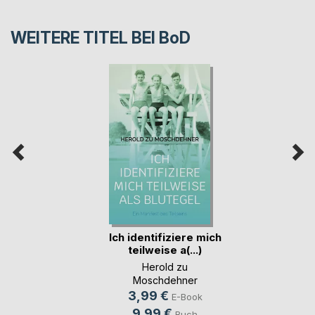
WEITERE TITEL BEI
BoD
Ich identifiziere mich
teilweise a(...)
Herold zu
Moschdehner
3,99 €
E-Book
9,99 €
Buch