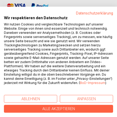
Datenschutzerklärung
Wir respektieren den Datenschutz
Wir nutzen Cookies und vergleichbare Technologien auf unserer
Website. Einige von ihnen sind essenziell und technisch notwendig.
Daneben verwenden wir Analysemethoden (z. B. Cookies oder
BESCHREIBUNG
Fingerprints sowie serverseitiges Tracking), um zu messen, wie häufig
unsere Seite besucht und wie sie genutzt wird. Wir verwenden
Trackingtechnologien zu Marketingzwecken und setzen hierzu
Jochen ist 40, als ein Motorradunfall ihn aus der
serverseitiges Tracking sowie auch Drittanbieter ein, wodurch ggf.
geräteübergreifend Cookies, Fingerprints, Tracking-Pixel, IP-Adressen
Gleichgültigkeit seines Lebens reißt. Mit gebrochener
sowie gehashte E-Mail-Adressen genutzt werden. Auf unserer Seite
Hand, inneren Verletzungen und einer Leere, die keine
betten wir zudem Drittinhalte von anderen Anbietern ein (Video-
Diagnose kennt, erwacht er in einem Krankenhaus, das
Plattformen). Wir haben auf die weitere Datenverarbeitung und ein
etwaiges Tracking durch den Drittanbieter keinen Einfluss. Mit deiner
mehr Fragen aufwirft als es heilt. Dort begegnet er Lin -
Einstellung willigst du in die oben beschriebenen Vorgänge ein. Du
einer Krankenschwester mit schweigenden Augen, einer
kannst deine Einwilligung (z. B. im Footer unter „Privacy-Einstellungen“)
zarten Stimme und einem Ehemann, der Schmerz nicht als
jederzeit mit Wirkung für die Zukunft widerrufen. (
BoD-Impressum
)
Unfall, sondern als Sprache versteht.
Was als stille Anziehung beginnt, entwickelt sich zu einer
ABLEHNEN
ANPASSEN
Obsession aus Nähe, Angst und Rettungsfantasie. In den
ALLE AKZEPTIEREN
Gängen der Klinik lauert etwas Undefinierbares - ein
Gefühl, dass nichts hier so ist, wie es scheint. Zwischen