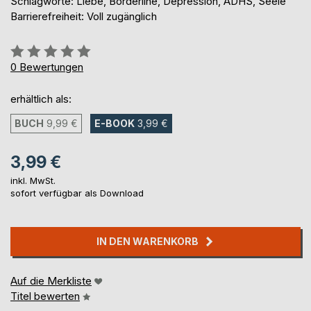
Schlagworte: Liebe, Borderline, Depression, ADHS, Seele
Barrierefreiheit: Voll zugänglich
Bewertung::
0%
0
Bewertungen
erhältlich als:
BUCH
9,99 €
E-BOOK
3,99 €
3,99 €
inkl. MwSt.
sofort verfügbar als Download
IN DEN WARENKORB
Auf die Merkliste
Titel bewerten