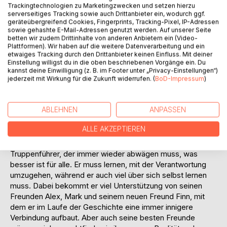
ihnen die Kraft geben, weiterzumachen.
Trackingtechnologien zu Marketingzwecken und setzen hierzu
serverseitiges Tracking sowie auch Drittanbieter ein, wodurch ggf.
geräteübergreifend Cookies, Fingerprints, Tracking-Pixel, IP-Adressen
Schwarze Hoffnung ist eine eindringliche Erzählung über
sowie gehashte E-Mail-Adressen genutzt werden. Auf unserer Seite
Verlust, Überleben und die unerschütterliche Hoffnung auf
betten wir zudem Drittinhalte von anderen Anbietern ein (Video-
Plattformen). Wir haben auf die weitere Datenverarbeitung und ein
Frieden.
etwaiges Tracking durch den Drittanbieter keinen Einfluss. Mit deiner
Einstellung willigst du in die oben beschriebenen Vorgänge ein. Du
Im Buch Schwarze Hoffnung taucht der Leser in die
kannst deine Einwilligung (z. B. im Footer unter „Privacy-Einstellungen“)
Gedanken von Liam ein. Der Leser erlebt die Geschichte
jederzeit mit Wirkung für die Zukunft widerrufen. (
BoD-Impressum
)
aus der Perspektive von Liam und wächst mit ihm mit.
Zusammen mit Liam erlebt der Leser die Höhen und Tiefen
ABLEHNEN
ANPASSEN
des Krieges hautnah, wodurch eine tiefe und emotionale
Verbindung geschaffen wird.
ALLE AKZEPTIEREN
Liam muss sich immer wieder neu beweisen, wird durch
einen Zufall zum nicht ganz unangefochtenen
Truppenführer, der immer wieder abwägen muss, was
besser ist für alle. Er muss lernen, mit der Verantwortung
umzugehen, während er auch viel über sich selbst lernen
muss. Dabei bekommt er viel Unterstützung von seinen
Freunden Alex, Mark und seinem neuen Freund Finn, mit
dem er im Laufe der Geschichte eine immer innigere
Verbindung aufbaut. Aber auch seine besten Freunde