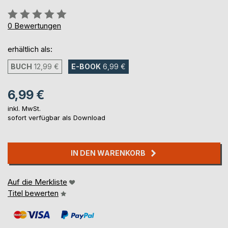
Bewertung::
0%
0
Bewertungen
erhältlich als:
BUCH
12,99 €
E-BOOK
6,99 €
6,99 €
inkl. MwSt.
sofort verfügbar als Download
IN DEN WARENKORB
Auf die Merkliste
Titel bewerten