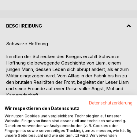
BESCHREIBUNG
Schwarze Hoffnung
Inmitten der Schrecken des Krieges erzählt Schwarze
Hoffnung die bewegende Geschichte von Liam, einem
jungen Mann, dessen Leben sich abrupt ändert, als er zum
Militär eingezogen wird. Vom Alltag in der Fabrik bis hin zu
den brutalen Realitäten der Front, begleitet der Leser Liam
und seine Freunde auf einer Reise voller Angst, Mut und
Kameradschaft.
Datenschutzerklärung
Während sie sich den Herausforderungen der
Wir respektieren den Datenschutz
Grundausbildung und den ersten Kampfeinsätzen stellen,
Wir nutzen Cookies und vergleichbare Technologien auf unserer
entdecken sie die tiefen emotionalen und physischen
Website. Einige von ihnen sind essenziell und technisch notwendig.
Daneben verwenden wir Analysemethoden (z. B. Cookies oder
Narben, die der Krieg hinterlässt. Doch trotz der Dunkelheit
Fingerprints sowie serverseitiges Tracking), um zu messen, wie häufig
finden sie Momente der Hoffnung und Menschlichkeit, die
unsere Seite besucht und wie sie genutzt wird. Wir verwenden