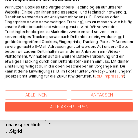
BESCHREIBUNG
Wir nutzen Cookies und vergleichbare Technologien auf unserer
Website. Einige von ihnen sind essenziell und technisch notwendig.
Daneben verwenden wir Analysemethoden (z. B. Cookies oder
"Für das Wiesengefühl."
Fingerprints sowie serverseitiges Tracking), um zu messen, wie häufig
unsere Seite besucht und wie sie genutzt wird. Wir verwenden
...Agnes
Trackingtechnologien zu Marketingzwecken und setzen hierzu
serverseitiges Tracking sowie auch Drittanbieter ein, wodurch ggf.
geräteübergreifend Cookies, Fingerprints, Tracking-Pixel, IP-Adressen
"Liebe, Tod und Teufel
sowie gehashte E-Mail-Adressen genutzt werden. Auf unserer Seite
betten wir zudem Drittinhalte von anderen Anbietern ein (Video-
sehr treffend
Plattformen). Wir haben auf die weitere Datenverarbeitung und ein
niedergeschrieben"
etwaiges Tracking durch den Drittanbieter keinen Einfluss. Mit deiner
...Martin
Einstellung willigst du in die oben beschriebenen Vorgänge ein. Du
kannst deine Einwilligung (z. B. im Footer unter „Privacy-Einstellungen“)
jederzeit mit Wirkung für die Zukunft widerrufen. (
BoD-Impressum
)
"unbeschreiblich schwarz
unglaublich rot
ABLEHNEN
ANPASSEN
unnachahmlich tot
unvergleichlich lebendig
ALLE AKZEPTIEREN
unbegreiflich tragisch
unwahrscheinlich lyrisch
unaussprechlich ......"
...Sigrid