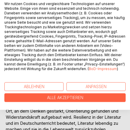
Auf die Merkliste
Wir nutzen Cookies und vergleichbare Technologien auf unserer
Titel bewerten
Website. Einige von ihnen sind essenziell und technisch notwendig.
Daneben verwenden wir Analysemethoden (z. B. Cookies oder
Fingerprints sowie serverseitiges Tracking), um zu messen, wie häufig
unsere Seite besucht und wie sie genutzt wird. Wir verwenden
Trackingtechnologien zu Marketingzwecken und setzen hierzu
serverseitiges Tracking sowie auch Drittanbieter ein, wodurch ggf.
geräteübergreifend Cookies, Fingerprints, Tracking-Pixel, IP-Adressen
sowie gehashte E-Mail-Adressen genutzt werden. Auf unserer Seite
betten wir zudem Drittinhalte von anderen Anbietern ein (Video-
Plattformen). Wir haben auf die weitere Datenverarbeitung und ein
BESCHREIBUNG
etwaiges Tracking durch den Drittanbieter keinen Einfluss. Mit deiner
Einstellung willigst du in die oben beschriebenen Vorgänge ein. Du
kannst deine Einwilligung (z. B. im Footer unter „Privacy-Einstellungen“)
Resilienz lesen macht Schule zu einem zentralen
jederzeit mit Wirkung für die Zukunft widerrufen. (
BoD-Impressum
)
Erfahrungsraum. Durch das Offenlegen von
Resilienzfaktoren und -strategien in Romanen, Erzählungen
und Gedichten wird Lesen zu Selbst- und Welterkenntnis.
ABLEHNEN
ANPASSEN
Basierend auf aktueller Resilienzforschung entwickelt
ALLE AKZEPTIEREN
dieses Buch eine
andere Didaktik. Leserinnen und Leser erleben Lernen als
Ort, an dem Denken gestärkt, Orientierung gefunden und
Widerstandskraft aufgebaut wird. Resilienz in der Literatur
und im Deutschunterricht bedeutet, Literatur lebendig zu
machen und sie in die Lebenswelt zuruückzuholen.