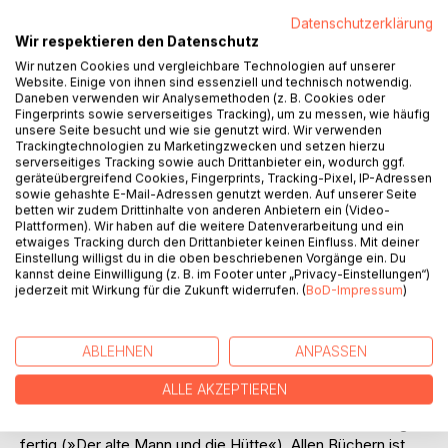
Titel bewerten
Datenschutzerklärung
Wir respektieren den Datenschutz
Wir nutzen Cookies und vergleichbare Technologien auf unserer
Website. Einige von ihnen sind essenziell und technisch notwendig.
Daneben verwenden wir Analysemethoden (z. B. Cookies oder
Fingerprints sowie serverseitiges Tracking), um zu messen, wie häufig
unsere Seite besucht und wie sie genutzt wird. Wir verwenden
Trackingtechnologien zu Marketingzwecken und setzen hierzu
BESCHREIBUNG
serverseitiges Tracking sowie auch Drittanbieter ein, wodurch ggf.
geräteübergreifend Cookies, Fingerprints, Tracking-Pixel, IP-Adressen
sowie gehashte E-Mail-Adressen genutzt werden. Auf unserer Seite
betten wir zudem Drittinhalte von anderen Anbietern ein (Video-
Neben kleineren Artikeln in der einen oder anderen
Plattformen). Wir haben auf die weitere Datenverarbeitung und ein
Fachzeitschrift, Unterrichtsmaterialien oder Beiträgen zu
etwaiges Tracking durch den Drittanbieter keinen Einfluss. Mit deiner
Unterricht und Schule ist der Autor Fernand Schmit noch
Einstellung willigst du in die oben beschriebenen Vorgänge ein. Du
kannst deine Einwilligung (z. B. im Footer unter „Privacy-Einstellungen“)
wenig in Erscheinung getreten. Ganz und gar für den
jederzeit mit Wirkung für die Zukunft widerrufen. (
BoD-Impressum
)
persönlichen Gebrauch ist aber bereits eine große Zahl von
Gedichten entstanden, fand eine Biografie ihren vorläufigen
Abschluss und befinden sich mehrere Romane in Arbeit,
ABLEHNEN
ANPASSEN
einer davon mit Dokumentationscharakter. Hier ist das
Feuer Thema, das Feuer des Menschen seit dem
ALLE AKZEPTIEREN
allerersten bewussten Entfachen eines Lagerfeuers vor
vielleicht einer Million Jahren. Ein weiterer Roman ist längst
fertig (»Der alte Mann und die Hütte«). Allen Büchern ist