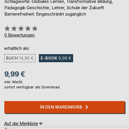
Schlagworte: Globales Lernen, Transformative Bildung,
Pädagogik Geschichte, Lehrer, Schule der Zukunft
Barrierefreiheit: Eingeschränkt zugänglich
Bewertung::
0%
0
Bewertungen
erhältlich als:
BUCH
14,90 €
E-BOOK
9,99 €
9,99 €
inkl. MwSt.
sofort verfügbar als Download
IN DEN WARENKORB
Auf die Merkliste