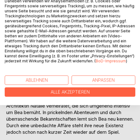
Daneben verwenden wir Analysemethoden (z. B. Cookies oder
Fingerprints sowie serverseitiges Tracking), um zu messen, wie häufig
unsere Seite besucht und wie sie genutzt wird. Wir verwenden
Trackingtechnologien zu Marketingzwecken und setzen hierzu
serverseitiges Tracking sowie auch Drittanbieter ein, wodurch ggf.
geräteübergreifend Cookies, Fingerprints, Tracking-Pixel, IP-Adressen
BESCHREIBUNG
sowie gehashte E-Mail-Adressen genutzt werden. Auf unserer Seite
betten wir zudem Drittinhalte von anderen Anbietern ein (Video-
Plattformen). Wir haben auf die weitere Datenverarbeitung und ein
etwaiges Tracking durch den Drittanbieter keinen Einfluss. Mit deiner
Der erste, aufsehenerregende Roman von Asenka Baltis
Einstellung willigst du in die oben beschriebenen Vorgänge ein. Du
entführt uns an die französische Atlantikküste: Die
kannst deine Einwilligung (z. B. im Footer unter „Privacy-Einstellungen“)
deutsche Lehrerin Bea entschließt sich mit Anfang vierzig,
jederzeit mit Wirkung für die Zukunft widerrufen. (
BoD-Impressum
)
ihre gescheiterte Ehe in Deutschland zu verlassen und in
Frankreich einen Neuanfang als Deutschlehrerin zu wagen.
Mit ein wenig Gepäck, einer Prise Naivität sowie
ABLEHNEN
ANPASSEN
ausreichend Mut erreicht sie das malerische La Rochelle.
ALLE AKZEPTIEREN
Sehr schnell knistert es zwischen ihr und dem attraktiven
Lehrer Bertrand. Der ist jedoch mit der lebenslustigen
Architektin Natalie verheiratet, die sich umgehend intensiv
um Bea bemüht. In prickelnden Abenteuern und durch
überraschende Bekanntschaften lernt sich Bea neu kennen.
Durch eine unbedachte Affäre steht ihre neue Existenz
jedoch schon nach kurzer Zeit wieder auf dem Spiel.