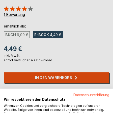
Bewertung::
80%
1
Bewertung
erhältlich als:
BUCH
9,99 €
E-BOOK
4,49 €
4,49 €
inkl. MwSt.
sofort verfügbar als Download
IN DEN WARENKORB
Auf die Merkliste
Datenschutzerklärung
Titel bewerten
Wir respektieren den Datenschutz
Wir nutzen Cookies und vergleichbare Technologien auf unserer
Website. Einige von ihnen sind essenziell und technisch notwendig.