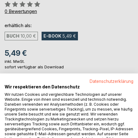
Bewertung::
0%
0
Bewertungen
erhältlich als:
BUCH
10,00 €
E-BOOK
5,49 €
5,49 €
inkl. MwSt.
sofort verfügbar als Download
Datenschutzerklärung
Wir respektieren den Datenschutz
IN DEN WARENKORB
Wir nutzen Cookies und vergleichbare Technologien auf unserer
Website. Einige von ihnen sind essenziell und technisch notwendig.
Daneben verwenden wir Analysemethoden (z. B. Cookies oder
Auf die Merkliste
Fingerprints sowie serverseitiges Tracking), um zu messen, wie häufig
Titel bewerten
unsere Seite besucht und wie sie genutzt wird. Wir verwenden
Trackingtechnologien zu Marketingzwecken und setzen hierzu
serverseitiges Tracking sowie auch Drittanbieter ein, wodurch ggf.
geräteübergreifend Cookies, Fingerprints, Tracking-Pixel, IP-Adressen
sowie gehashte E-Mail-Adressen genutzt werden. Auf unserer Seite