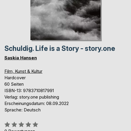
Schuldig. Life is a Story - story.one
Saskia Hansen
Film, Kunst & Kultur
Hardcover
60 Seiten
ISBN-13: 9783710817991
Verlag: story.one publishing
Erscheinungsdatum: 08.09.2022
Sprache: Deutsch
Bewertung::
0%