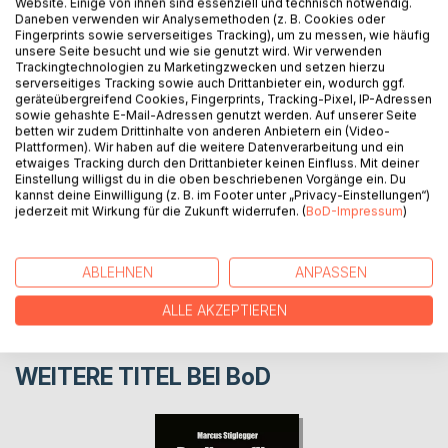
Website. Einige von ihnen sind essenziell und technisch notwendig.
Autounfall hatte. Eher missmutig kommt er der Empfehlung
Daneben verwenden wir Analysemethoden (z. B. Cookies oder
seines Arztes nach und besucht die Seelenklempnerin
Fingerprints sowie serverseitiges Tracking), um zu messen, wie häufig
unsere Seite besucht und wie sie genutzt wird. Wir verwenden
Doktor Keller, die ihm endlich helfen soll, wieder der Alte zu
Trackingtechnologien zu Marketingzwecken und setzen hierzu
werden.
serverseitiges Tracking sowie auch Drittanbieter ein, wodurch ggf.
geräteübergreifend Cookies, Fingerprints, Tracking-Pixel, IP-Adressen
sowie gehashte E-Mail-Adressen genutzt werden. Auf unserer Seite
betten wir zudem Drittinhalte von anderen Anbietern ein (Video-
AUTOR/IN
Plattformen). Wir haben auf die weitere Datenverarbeitung und ein
etwaiges Tracking durch den Drittanbieter keinen Einfluss. Mit deiner
Einstellung willigst du in die oben beschriebenen Vorgänge ein. Du
PRESSESTIMMEN
kannst deine Einwilligung (z. B. im Footer unter „Privacy-Einstellungen“)
jederzeit mit Wirkung für die Zukunft widerrufen. (
BoD-Impressum
)
REZENSIONEN
ABLEHNEN
ANPASSEN
ALLE AKZEPTIEREN
WEITERE TITEL BEI
BoD