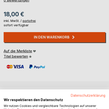
0
Bewertungen
18,00 €
inkl. MwSt. /
portofrei
sofort verfügbar
IN DEN WARENKORB
Auf die Merkliste
Titel bewerten
BESCHREIBUNG
Datenschutzerklärung
Wir respektieren den Datenschutz
Wir nutzen Cookies und vergleichbare Technologien auf unserer
Sechs Wochen ist es nun schon her, das Ben Müller einen