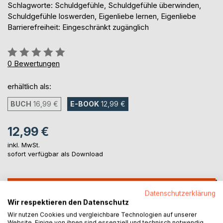
Schlagworte: Schuldgefühle, Schuldgefühle überwinden,
Schuldgefühle loswerden, Eigenliebe lernen, Eigenliebe
Barrierefreiheit: Eingeschränkt zugänglich
Bewertung::
0%
0
Bewertungen
erhältlich als:
BUCH
16,99 €
E-BOOK
12,99 €
12,99 €
inkl. MwSt.
sofort verfügbar als Download
IN DEN WARENKORB
Datenschutzerklärung
Wir respektieren den Datenschutz
Wir nutzen Cookies und vergleichbare Technologien auf unserer
Auf die Merkliste
Website. Einige von ihnen sind essenziell und technisch notwendig.