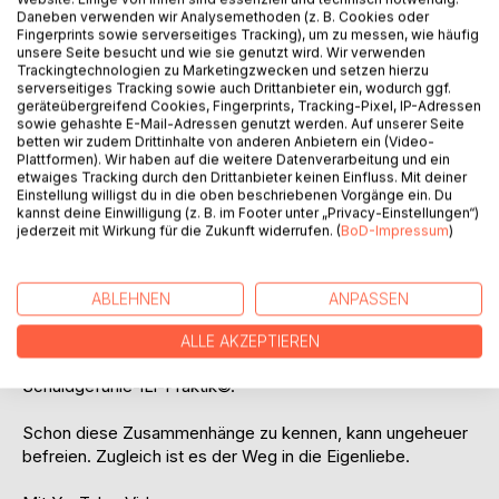
Titel bewerten
Daneben verwenden wir Analysemethoden (z. B. Cookies oder
Fingerprints sowie serverseitiges Tracking), um zu messen, wie häufig
unsere Seite besucht und wie sie genutzt wird. Wir verwenden
Trackingtechnologien zu Marketingzwecken und setzen hierzu
serverseitiges Tracking sowie auch Drittanbieter ein, wodurch ggf.
geräteübergreifend Cookies, Fingerprints, Tracking-Pixel, IP-Adressen
sowie gehashte E-Mail-Adressen genutzt werden. Auf unserer Seite
betten wir zudem Drittinhalte von anderen Anbietern ein (Video-
Plattformen). Wir haben auf die weitere Datenverarbeitung und ein
etwaiges Tracking durch den Drittanbieter keinen Einfluss. Mit deiner
BESCHREIBUNG
Einstellung willigst du in die oben beschriebenen Vorgänge ein. Du
kannst deine Einwilligung (z. B. im Footer unter „Privacy-Einstellungen“)
jederzeit mit Wirkung für die Zukunft widerrufen. (
BoD-Impressum
)
Spirituelle Lehre auf höchstem Niveau: Erstmals verrät
Ayleen Lyschamaya das gesamte universelle Wissen über
Schuldgefühle - wozu sie nützlich sind, welche grundlos
ABLEHNEN
ANPASSEN
sind, wie sie Beziehungen belasten, warum sie die
spirituelle Entwicklung blockieren und wie sie aufzulösen
ALLE AKZEPTIEREN
sind. Dazu konzipierte Ayleen Lyschamaya die
Schuldgefühle-lLl-Praktik©.
Schon diese Zusammenhänge zu kennen, kann ungeheuer
befreien. Zugleich ist es der Weg in die Eigenliebe.