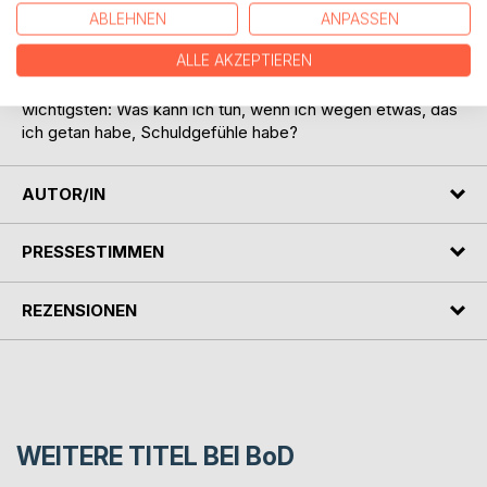
wortwörtlich über Leichen gehen können, ohne mit der
ABLEHNEN
ANPASSEN
Wimper zu zucken? Wie erklären Medizin und Psychologie
ALLE AKZEPTIEREN
diese Unterschiede? Wo liegt die Grenze zwischen
normalen und pathologischen Schuldgefühlen? Und am
wichtigsten: Was kann ich tun, wenn ich wegen etwas, das
ich getan habe, Schuldgefühle habe?
AUTOR/IN
PRESSESTIMMEN
REZENSIONEN
WEITERE TITEL BEI
BoD