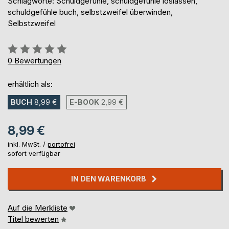
Schlagworte: Schuldgefühle, schuldgefühle loslassen,
schuldgefühle buch, selbstzweifel überwinden,
Selbstzweifel
Bewertung::
0%
0
Bewertungen
erhältlich als:
BUCH
8,99 €
E-BOOK
2,99 €
8,99 €
inkl. MwSt. /
portofrei
sofort verfügbar
IN DEN WARENKORB
Auf die Merkliste
Titel bewerten