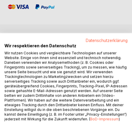
BESCHREIBUNG
Datenschutzerklärung
Wir respektieren den Datenschutz
Wir nutzen Cookies und vergleichbare Technologien auf unserer
Schuldgefühle sind eine zutiefst menschliche Emotion, die
Website. Einige von ihnen sind essenziell und technisch notwendig.
jeder schon (mindestens) einmal in seinem Leben
Daneben verwenden wir Analysemethoden (z. B. Cookies oder
Fingerprints sowie serverseitiges Tracking), um zu messen, wie häufig
kennengelernt hat. Sie fungieren für uns als ein Warnsignal,
unsere Seite besucht und wie sie genutzt wird. Wir verwenden
dass wir im Begriff sind, ein Unrecht zu begehen, dass wir
Trackingtechnologien zu Marketingzwecken und setzen hierzu
gegen unseren moralischen Kodex verstoßen und ein
serverseitiges Tracking sowie auch Drittanbieter ein, wodurch ggf.
geräteübergreifend Cookies, Fingerprints, Tracking-Pixel, IP-Adressen
Ungleichgewicht erzeugen zwischen uns und einer oder
sowie gehashte E-Mail-Adressen genutzt werden. Auf unserer Seite
mehreren anderen Personen. Im Nachhinein helfen Sie uns,
betten wir zudem Drittinhalte von anderen Anbietern ein (Video-
die verletzte Balance wiederherzustellen,
Plattformen). Wir haben auf die weitere Datenverarbeitung und ein
etwaiges Tracking durch den Drittanbieter keinen Einfluss. Mit deiner
Wiedergutmachung zu leisten und aus unseren Fehlern zu
Einstellung willigst du in die oben beschriebenen Vorgänge ein. Du
lernen.
kannst deine Einwilligung (z. B. im Footer unter „Privacy-Einstellungen“)
Warum aber neigen manche Menschen zu
jederzeit mit Wirkung für die Zukunft widerrufen. (
BoD-Impressum
)
unangemessenen, starken Schuldgefühlen, wenn sie nur
einmal ,,Nein'' sagen, während andere sprich- oder