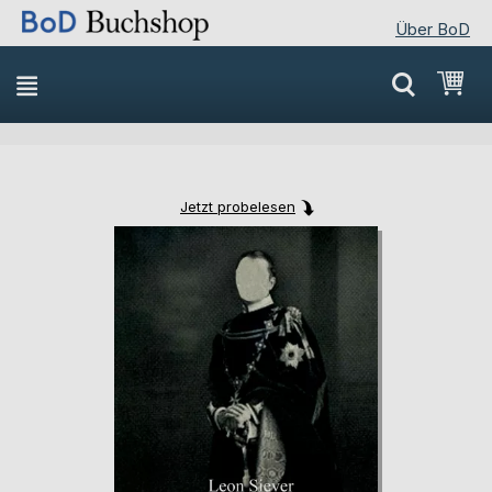
Über BoD
Direkt
Mei
zum
Inhalt
Jetzt probelesen
Skip
Skip
to
to
the
the
end
beginning
of
of
the
the
images
images
gallery
gallery