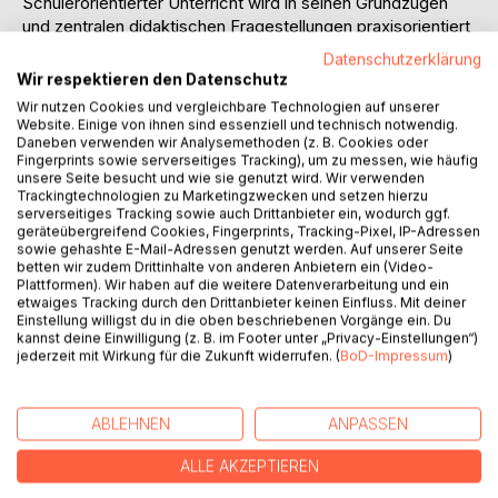
Schülerorientierter Unterricht wird in seinen Grundzügen
und zentralen didaktischen Fragestellungen praxisorientiert
vorgestellt.
Datenschutzerklärung
Wir respektieren den Datenschutz
Schule ist Unterricht - Unterricht ist Schule! Auf diese
Wir nutzen Cookies und vergleichbare Technologien auf unserer
knappe Formel lässt sich die öffentliche Wahrnehmung
Website. Einige von ihnen sind essenziell und technisch notwendig.
immer noch reduzieren, wenn von Schule die Rede ist oder
Daneben verwenden wir Analysemethoden (z. B. Cookies oder
Fingerprints sowie serverseitiges Tracking), um zu messen, wie häufig
über die Qualität dieser Institution debattiert wird.
unsere Seite besucht und wie sie genutzt wird. Wir verwenden
Trackingtechnologien zu Marketingzwecken und setzen hierzu
Dieser Band leistet einen wichtigen Beitrag zur optimalen
serverseitiges Tracking sowie auch Drittanbieter ein, wodurch ggf.
geräteübergreifend Cookies, Fingerprints, Tracking-Pixel, IP-Adressen
Qualifizierung von Lehrerinnen und Lehrern im Studium, im
sowie gehashte E-Mail-Adressen genutzt werden. Auf unserer Seite
Referendariat oder in Fort- und Weiterbildung, um sie zu
betten wir zudem Drittinhalte von anderen Anbietern ein (Video-
zeitgemäßem und bildungswirksamem Unterrichten zu
Plattformen). Wir haben auf die weitere Datenverarbeitung und ein
etwaiges Tracking durch den Drittanbieter keinen Einfluss. Mit deiner
befähigen.
Einstellung willigst du in die oben beschriebenen Vorgänge ein. Du
kannst deine Einwilligung (z. B. im Footer unter „Privacy-Einstellungen“)
"Ein exzellenter Text, um angehenden Lehrern die Ziele,
jederzeit mit Wirkung für die Zukunft widerrufen. (
BoD-Impressum
)
die Bedingungen, die Grundlagen, die Methoden,
Planungen und Analysen eines zeitgemäßen Unterrichts
nahe zu bringen."
ABLEHNEN
ANPASSEN
PÄD-Forum
ALLE AKZEPTIEREN