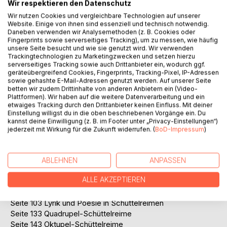
Titel bewerten
Wir respektieren den Datenschutz
Wir nutzen Cookies und vergleichbare Technologien auf unserer
Website. Einige von ihnen sind essenziell und technisch notwendig.
Daneben verwenden wir Analysemethoden (z. B. Cookies oder
Fingerprints sowie serverseitiges Tracking), um zu messen, wie häufig
unsere Seite besucht und wie sie genutzt wird. Wir verwenden
Trackingtechnologien zu Marketingzwecken und setzen hierzu
serverseitiges Tracking sowie auch Drittanbieter ein, wodurch ggf.
geräteübergreifend Cookies, Fingerprints, Tracking-Pixel, IP-Adressen
BESCHREIBUNG
sowie gehashte E-Mail-Adressen genutzt werden. Auf unserer Seite
betten wir zudem Drittinhalte von anderen Anbietern ein (Video-
Plattformen). Wir haben auf die weitere Datenverarbeitung und ein
etwaiges Tracking durch den Drittanbieter keinen Einfluss. Mit deiner
Ein grandioses Feuerwerk an Schüttelreimen, übersichtlich
Einstellung willigst du in die oben beschriebenen Vorgänge ein. Du
gegliedert nach allen Formen und Ausprägungen dieser
kannst deine Einwilligung (z. B. im Footer unter „Privacy-Einstellungen“)
ganz speziellen Art der Reim- und Dichtkunst.
jederzeit mit Wirkung für die Zukunft widerrufen. (
BoD-Impressum
)
Inhaltsverzeichnis:
Seite 5 Zweizeiler
ABLEHNEN
ANPASSEN
Seite 25 Vierzeiler
ALLE AKZEPTIEREN
Seite 33 Sechszeiler
Seite 39 Schüttelreimgeschichten
Seite 103 Lyrik und Poesie in Schüttelreimen
Seite 133 Quadrupel-Schüttelreime
Seite 143 Oktupel-Schüttelreime