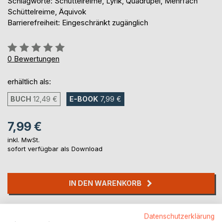
Schlagworte: Schüttelreime, Lyrik, Quadrupel, Mehrfach
Schüttelreime, Äquivok
Barrierefreiheit: Eingeschränkt zugänglich
Bewertung::
0%
0
Bewertungen
erhältlich als:
BUCH
12,49 €
E-BOOK
7,99 €
7,99 €
inkl. MwSt.
sofort verfügbar als Download
IN DEN WARENKORB
Auf die Merkliste
Datenschutzerklärung