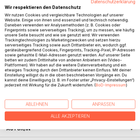
Datenschutzerklärung
BESCHREIBUNG
Wir respektieren den Datenschutz
Wir nutzen Cookies und vergleichbare Technologien auf unserer
Website. Einige von ihnen sind essenziell und technisch notwendig.
Der Schriftspracherwerb ist ein wesentliches Bildungsziel
Daneben verwenden wir Analysemethoden (z. B. Cookies oder
Fingerprints sowie serverseitiges Tracking), um zu messen, wie häufig
in der Primarstufe und beschäftigt sich mit dem Erwerb
unsere Seite besucht und wie sie genutzt wird. Wir verwenden
einer bestimmten Einzelsprache, der Lateralität sowie der
Trackingtechnologien zu Marketingzwecken und setzen hierzu
schriftlichen Handlungskompetenz. Schwerpunktmäßig
serverseitiges Tracking sowie auch Drittanbieter ein, wodurch ggf.
geräteübergreifend Cookies, Fingerprints, Tracking-Pixel, IP-Adressen
beschäftigt sich der Schriftspracherwerb zuerst mit der
sowie gehashte E-Mail-Adressen genutzt werden. Auf unserer Seite
phonologischen Bewusstheit, später mit der Phonem-
betten wir zudem Drittinhalte von anderen Anbietern ein (Video-
Graphem-Zuordnung und daraufhin mit der Orthographie
Plattformen). Wir haben auf die weitere Datenverarbeitung und ein
etwaiges Tracking durch den Drittanbieter keinen Einfluss. Mit deiner
sowie mit dem Erwerb einer Rechtschreibung.
Einstellung willigst du in die oben beschriebenen Vorgänge ein. Du
Zudem ist der Erwerb von Lesen und Schreiben ein
kannst deine Einwilligung (z. B. im Footer unter „Privacy-Einstellungen“)
Gegenstand vieler unterschiedlicher wissenschaftlicher
jederzeit mit Wirkung für die Zukunft widerrufen. (
BoD-Impressum
)
Disziplinen, wie Grundschulpädagogik, der Fachdidaktik
Deutsch, der Sprachwissenschaft, der Linguistik, der
Psychologie, der Spracherwerbsforschung, Deutsch als
ABLEHNEN
ANPASSEN
Zweit- und Sondersprache sowie der Inklusionspädagogik.
ALLE AKZEPTIEREN
AUTOR/IN