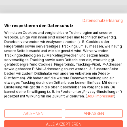
BESCHREIBUNG
Datenschutzerklärung
Wir respektieren den Datenschutz
Wir nutzen Cookies und vergleichbare Technologien auf unserer
Die Sechstklässlerin Krümel ist ein umgekehrter Don
Website. Einige von ihnen sind essenziell und technisch notwendig.
Quijote: Sie kämpft gegen Riesen und sieht doch nur
Daneben verwenden wir Analysemethoden (z. B. Cookies oder
Fingerprints sowie serverseitiges Tracking), um zu messen, wie häufig
Windmühlen. Als der Nichtraucher an einem
unsere Seite besucht und wie sie genutzt wird. Wir verwenden
Freitagvormittag im April 2008 Amok läuft, weil er seine
Trackingtechnologien zu Marketingzwecken und setzen hierzu
Abiturzulassung vermasselt hat, glauben zunächst alle an
serverseitiges Tracking sowie auch Drittanbieter ein, wodurch ggf.
geräteübergreifend Cookies, Fingerprints, Tracking-Pixel, IP-Adressen
einen geschmacklosen Abistreich. Bald schließen sich die
sowie gehashte E-Mail-Adressen genutzt werden. Auf unserer Seite
Kinder und Jugendlichen zu Stämmen und Gangs
betten wir zudem Drittinhalte von anderen Anbietern ein (Video-
zusammen. Den verängstigten Lehrkräften bleibt die Wahl,
Plattformen). Wir haben auf die weitere Datenverarbeitung und ein
etwaiges Tracking durch den Drittanbieter keinen Einfluss. Mit deiner
sich der mäuternden, rotzbesoffenen Stufe Dreizehn oder
Einstellung willigst du in die oben beschriebenen Vorgänge ein. Du
dem Widerstand anzuschließen. Derweil versuchen die
kannst deine Einwilligung (z. B. im Footer unter „Privacy-Einstellungen“)
Erwachsenen von außen, die Lage im verbarrikadierten
jederzeit mit Wirkung für die Zukunft widerrufen. (
BoD-Impressum
)
Schulgebäude zu beeinflussen. Vor allem Bürgermeister
Lusche ist besorgt, denn der Amoklauf bedeutet für ihn
einen weiteren Image-Schaden. Für Krümel steht fest: Sie
ABLEHNEN
ANPASSEN
wird nicht auch noch das Wochenende in der Schule
ALLE AKZEPTIEREN
zubringen...