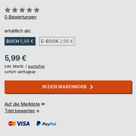
Bewertung::
0%
0
Bewertungen
erhältlich als:
BUCH
5,99 €
E-BOOK
2,99 €
5,99 €
inkl. MwSt. /
portofrei
sofort verfügbar
IN DEN WARENKORB
Auf die Merkliste
Titel bewerten