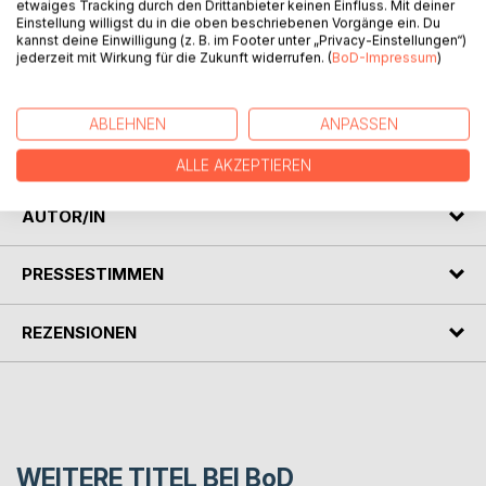
etwaiges Tracking durch den Drittanbieter keinen Einfluss. Mit deiner
Trudi muss was tun! Die Familie hackt auf ihr herum, ihr
Einstellung willigst du in die oben beschriebenen Vorgänge ein. Du
Mann zeigt kein Interesse mehr, die Pfunde müssen runter!
kannst deine Einwilligung (z. B. im Footer unter „Privacy-Einstellungen“)
jederzeit mit Wirkung für die Zukunft widerrufen. (
BoD-Impressum
)
Ein Aufenthalt in einer Diät-Klinik scheint die rettende
Lösung. Doch Trudi gerät außer sich beim Anblick der
winzigen Teller und mageren Portionen. Was tun, wenn der
ABLEHNEN
ANPASSEN
Hunger sie nachts aus dem Bett treibt? Natürlich: ab in die
Küche! Nur dass sie dort nicht allein is(s)t …
ALLE AKZEPTIEREN
AUTOR/IN
PRESSESTIMMEN
REZENSIONEN
WEITERE TITEL BEI
BoD