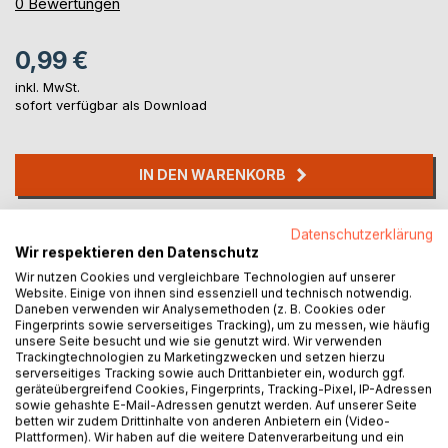
0%
0
Bewertungen
0,99 €
inkl. MwSt.
sofort verfügbar als Download
IN DEN WARENKORB
Auf die Merkliste
Datenschutzerklärung
Titel bewerten
Wir respektieren den Datenschutz
Wir nutzen Cookies und vergleichbare Technologien auf unserer
Website. Einige von ihnen sind essenziell und technisch notwendig.
Daneben verwenden wir Analysemethoden (z. B. Cookies oder
Fingerprints sowie serverseitiges Tracking), um zu messen, wie häufig
unsere Seite besucht und wie sie genutzt wird. Wir verwenden
Trackingtechnologien zu Marketingzwecken und setzen hierzu
serverseitiges Tracking sowie auch Drittanbieter ein, wodurch ggf.
geräteübergreifend Cookies, Fingerprints, Tracking-Pixel, IP-Adressen
BESCHREIBUNG
sowie gehashte E-Mail-Adressen genutzt werden. Auf unserer Seite
betten wir zudem Drittinhalte von anderen Anbietern ein (Video-
Plattformen). Wir haben auf die weitere Datenverarbeitung und ein