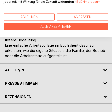
jederzeit mit Wirkung für die Zukunft widerrufen. (
BoD-Impressum
)
in der Gemeinschaft einnimmt.
Was ist deine Bestimmung in diesem Modell? Finde über
dein Sternzeichen deinen Platz und die schöpferischen
ABLEHNEN
ANPASSEN
Beziehungen, die deine Wege und Lebenspläne
unterstützen. Im kosmischen Zusammenhang zeigt sich,
ALLE AKZEPTIEREN
dass wir alle miteinander verbunden sind. Wenn wir uns
dessen bewusst werden, gewinnt das Wort Miteinander
tiefere Bedeutung.
Eine einfache Arbeitsvorlage im Buch dient dazu, zu
erkennen, wie die eigene Situation, die Familie, der Betrieb
oder die Arbeitsstätte aufgestellt ist.
AUTOR/IN
PRESSESTIMMEN
REZENSIONEN