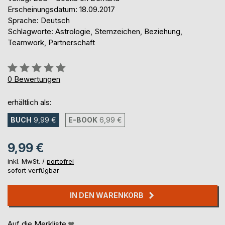
Erscheinungsdatum: 18.09.2017
Sprache: Deutsch
Schlagworte: Astrologie, Sternzeichen, Beziehung,
Teamwork, Partnerschaft
Bewertung::
0%
0
Bewertungen
erhältlich als:
BUCH
9,99 €
E-BOOK
6,99 €
9,99 €
inkl. MwSt. /
portofrei
sofort verfügbar
IN DEN WARENKORB
Auf die Merkliste