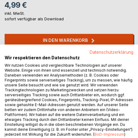
4,99 €
inkl. MwSt.
sofort verfügbar als Download
IN DEN WARENKORB
Datenschutzerklärung
Auf die Merkliste
Wir respektieren den Datenschutz
Titel bewerten
Wir nutzen Cookies und vergleichbare Technologien auf unserer
Website. Einige von ihnen sind essenziell und technisch notwendig.
Daneben verwenden wir Analysemethoden (z. B. Cookies oder
Fingerprints sowie serverseitiges Tracking), um zu messen, wie häufig
unsere Seite besucht und wie sie genutzt wird. Wir verwenden
Trackingtechnologien zu Marketingzwecken und setzen hierzu
serverseitiges Tracking sowie auch Drittanbieter ein, wodurch ggf.
geräteübergreifend Cookies, Fingerprints, Tracking-Pixel, IP-Adressen
sowie gehashte E-Mail-Adressen genutzt werden. Auf unserer Seite
betten wir zudem Drittinhalte von anderen Anbietern ein (Video-
BESCHREIBUNG
Plattformen). Wir haben auf die weitere Datenverarbeitung und ein
etwaiges Tracking durch den Drittanbieter keinen Einfluss. Mit deiner
Einstellung willigst du in die oben beschriebenen Vorgänge ein. Du
In witzigen Reimen und von ansprechenden Illustrationen
kannst deine Einwilligung (z. B. im Footer unter „Privacy-Einstellungen“)
jederzeit mit Wirkung für die Zukunft widerrufen. (
BoD-Impressum
)
umrahmt, wird die Geschichte dargestellt, wie das