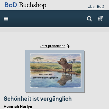
Über BoD
Direkt
Mei
zum
Inhalt
Jetzt probelesen
Skip
Skip
to
to
the
the
end
beginning
of
of
the
the
images
images
gallery
gallery
Schönheit ist vergänglich
Heinrich Herlyn