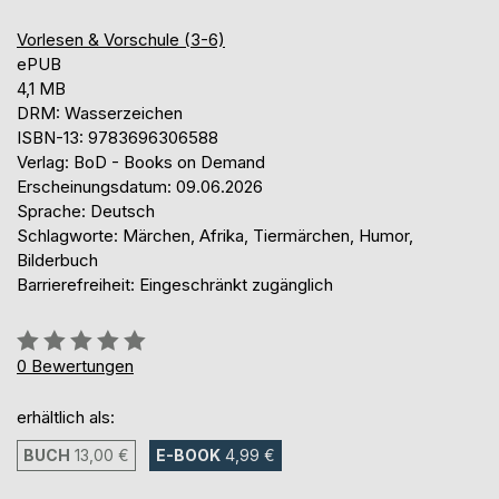
Vorlesen & Vorschule (3-6)
ePUB
4,1 MB
DRM: Wasserzeichen
ISBN-13: 9783696306588
Verlag: BoD - Books on Demand
Erscheinungsdatum: 09.06.2026
Sprache: Deutsch
Schlagworte: Märchen, Afrika, Tiermärchen, Humor,
Bilderbuch
Barrierefreiheit: Eingeschränkt zugänglich
Bewertung::
0%
0
Bewertungen
erhältlich als:
BUCH
13,00 €
E-BOOK
4,99 €