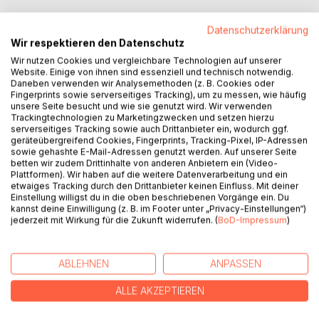
Datenschutzerklärung
Das ist ein Malbuch um Gesichter zu zeichnen und
Wir respektieren den Datenschutz
auszumalen
Wir nutzen Cookies und vergleichbare Technologien auf unserer
Jede linke Seite hat vier kunstvolle, weibliche, Portraits,
Website. Einige von ihnen sind essenziell und technisch notwendig.
und Platz daneben auf der rechten Seite, um die
Daneben verwenden wir Analysemethoden (z. B. Cookies oder
Fingerprints sowie serverseitiges Tracking), um zu messen, wie häufig
Abbildungen nachzeichnen zu können.
unsere Seite besucht und wie sie genutzt wird. Wir verwenden
So ein Zeichnen oder Malen läuft sehr stressfrei und
Trackingtechnologien zu Marketingzwecken und setzen hierzu
entspannt ab. Es gibt nicht die leere Seite, auf die man
serverseitiges Tracking sowie auch Drittanbieter ein, wodurch ggf.
etwas bringen muss. Vielmehr macht man einfach mit dem
geräteübergreifend Cookies, Fingerprints, Tracking-Pixel, IP-Adressen
sowie gehashte E-Mail-Adressen genutzt werden. Auf unserer Seite
weiter, was schon da ist.
betten wir zudem Drittinhalte von anderen Anbietern ein (Video-
Man sucht sich einfach ein Gesicht aus, an dem man sich
Plattformen). Wir haben auf die weitere Datenverarbeitung und ein
jetzt versucht.
etwaiges Tracking durch den Drittanbieter keinen Einfluss. Mit deiner
Einstellung willigst du in die oben beschriebenen Vorgänge ein. Du
"Schummeln macht den Meister". Es ist keine Schande, die
kannst deine Einwilligung (z. B. im Footer unter „Privacy-Einstellungen“)
ersten Portraits abzupausen. Damit bekommt man ein
jederzeit mit Wirkung für die Zukunft widerrufen. (
BoD-Impressum
)
gutes Gefühl für Proportionen.
Einen Stift hat man doch fast immer in der Nähe. Man kann
jede Zeit nützen, um wieder ein kleines Kunstwerk aufs
ABLEHNEN
ANPASSEN
Papier zu bringen.
Probieren Sie es selbst aus, die Vorlagen machen Lust auf
ALLE AKZEPTIEREN
mehr.