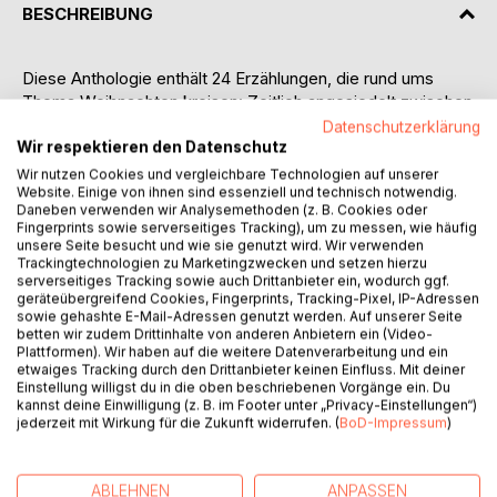
BESCHREIBUNG
Diese Anthologie enthält 24 Erzählungen, die rund ums
Thema Weihnachten kreisen: Zeitlich angesiedelt zwischen
dem Ursprung des Festes, der Gegenwart und der Zukunft,
Datenschutzerklärung
räumlich zwischen dem verschneiten Norden, dem
Wir respektieren den Datenschutz
verregneten Mitteleuropa sowie der Judäischen Wüste.
Wir nutzen Cookies und vergleichbare Technologien auf unserer
Website. Einige von ihnen sind essenziell und technisch notwendig.
Kaum je verlaufen die Feiertage wie geplant oder erwartet,
Daneben verwenden wir Analysemethoden (z. B. Cookies oder
aber wäre es andernfalls nicht langweilig?
Fingerprints sowie serverseitiges Tracking), um zu messen, wie häufig
unsere Seite besucht und wie sie genutzt wird. Wir verwenden
Krimi, Mystery, Science-Fiction, Historie, Abenteuer und
Trackingtechnologien zu Marketingzwecken und setzen hierzu
serverseitiges Tracking sowie auch Drittanbieter ein, wodurch ggf.
Satire sind in dieser bunten Mischung enthalten, Kitsch und
geräteübergreifend Cookies, Fingerprints, Tracking-Pixel, IP-Adressen
Sentimentalität dagegen (hoffentlich!) nur in
sowie gehashte E-Mail-Adressen genutzt werden. Auf unserer Seite
Spurenelementen.
betten wir zudem Drittinhalte von anderen Anbietern ein (Video-
Plattformen). Wir haben auf die weitere Datenverarbeitung und ein
etwaiges Tracking durch den Drittanbieter keinen Einfluss. Mit deiner
Einige der Texte wurden bereits in Anthologien und
Einstellung willigst du in die oben beschriebenen Vorgänge ein. Du
Zeitschriften abgedruckt; die übrigen sind
kannst deine Einwilligung (z. B. im Footer unter „Privacy-Einstellungen“)
jederzeit mit Wirkung für die Zukunft widerrufen. (
BoD-Impressum
)
Erstveröffentlichungen.
(3. Auflage 2026)
ABLEHNEN
ANPASSEN