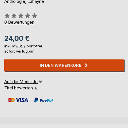
Anthologie, Lahayne
Bewertung::
0%
0
Bewertungen
24,00 €
inkl. MwSt. /
portofrei
sofort verfügbar
IN DEN WARENKORB
Auf die Merkliste
Titel bewerten