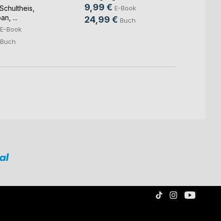
9,99 €
4,99
E-Book
 Schultheis
,
ban
, ...
24,99 €
12,9
Buch
E-Book
Buch