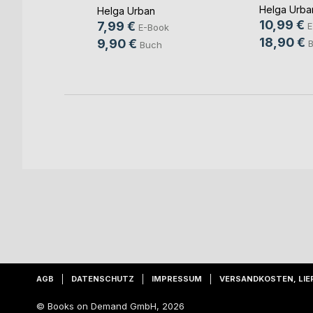
Helga Urba
Book
Helga Urban
10,99 €
7,99 €
E
E-Book
ch
18,90 €
9,90 €
Buch
AGB
DATENSCHUTZ
IMPRESSUM
VERSANDKOSTEN, LIE
© Books on Demand GmbH, 2026