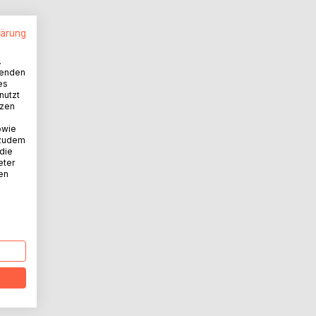
lärung
.
wenden
es
nutzt
tzen
owie
 zudem
 die
eter
nen