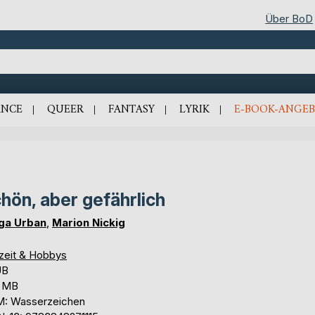
Über BoD
NCE
QUEER
FANTASY
LYRIK
E-BOOK-ANGEB
hön, aber gefährlich
ga Urban
,
Marion Nickig
izeit & Hobbys
UB
2 MB
: Wasserzeichen