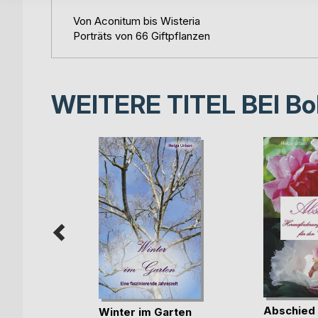
Von Aconitum bis Wisteria
Porträts von 66 Giftpflanzen
WEITERE TITEL BEI
Bo
eil 1)
Abschied
Winter im Garten
ak