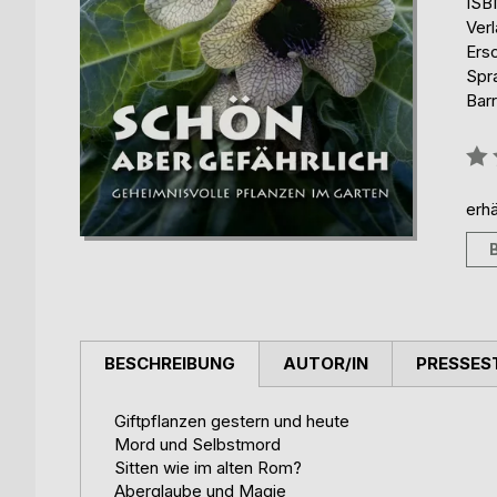
ISB
Ver
Ers
Spr
Barr
Bew
0%
erhä
BESCHREIBUNG
AUTOR/IN
PRESSES
Giftpflanzen gestern und heute
Mord und Selbstmord
Sitten wie im alten Rom?
Aberglaube und Magie