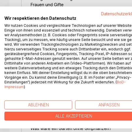
Frauen und Gifte
Und heute?
Datenschutzerk
Wir respektieren den Datenschutz
Kleine Giftkunde
Wir nutzen Cookies und vergleichbare Technologien auf unserer Website
Was sind überhaupt Gifte?
Einige von ihnen sind essenziell und technisch notwendig. Daneben ver
wir Analysemethoden (z. B. Cookies oder Fingerprints sowie serverseitig
Auf den Inhalt kommt es an
Tracking), um zu messen, wie häufig unsere Seite besucht und wie sie ge
Und nun die Wirkung
wird. Wir verwenden Trackingtechnologien zu Marketingzwecken und se
"Es ist Arznei, nicht Gift ..."
hierzu serverseitiges Tracking sowie auch Drittanbieter ein, wodurch ggf.
Sucht - vom Genussgift zum Rauschgift
geräteübergreifend Cookies, Fingerprints, Tracking-Pixel, IP-Adressen s
gehashte E-Mail-Adressen genutzt werden. Auf unserer Seite betten wir
Drittinhalte von anderen Anbietern ein (Video-Plattformen). Wir haben auf
Geheimnisvolle Pflanzenwelt
weitere Datenverarbeitung und ein etwaiges Tracking durch den Drittanbi
Geheimnisse sind noch keine Wunder
keinen Einfluss. Mit deiner Einstellung willigst du in die oben beschriebe
Vorgänge ein. Du kannst deine Einwilligung (z. B. im Footer unter „Privacy-
Gefährliche Familien
Einstellungen“) jederzeit mit Wirkung für die Zukunft widerrufen. (
BoD-
Das meiste Gift liegt unter der Erde
Impressum
)
Kann eine Pflanze böse aussehen?
Duft und Gift
ABLEHNEN
ANPASSEN
Gefährlich, auch ohne Gift
Duft - Färbung - Stacheln - Dornen - Namen?
ALLE AKZEPTIEREN
Was wäre ein Garten ohne Giftpflanzen?