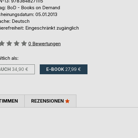
N-13: 9783848271115
lag: BoD - Books on Demand
cheinungsdatum: 05.01.2013
ache: Deutsch
ierefreiheit: Eingeschränkt zugänglich
ertung::
0
Bewertungen
ltlich als:
BUCH
34,90 €
E-BOOK
27,99 €
TIMMEN
REZENSIONEN