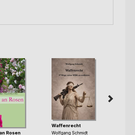
Waffenrecht
Dein 
an Rosen
Wolfgang Schmidt
Eckar