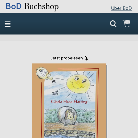
Über BoD
Direkt
Mei
zum
Inhalt
Jetzt probelesen
Skip
Skip
to
to
the
the
end
beginning
of
of
the
the
images
images
gallery
gallery