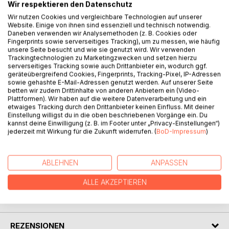
Wir respektieren den Datenschutz
Wir nutzen Cookies und vergleichbare Technologien auf unserer
Website. Einige von ihnen sind essenziell und technisch notwendig.
Daneben verwenden wir Analysemethoden (z. B. Cookies oder
BESCHREIBUNG
Fingerprints sowie serverseitiges Tracking), um zu messen, wie häufig
unsere Seite besucht und wie sie genutzt wird. Wir verwenden
Trackingtechnologien zu Marketingzwecken und setzen hierzu
Im Indischen Ozean, auf der Tropeninsel Bali ist die
serverseitiges Tracking sowie auch Drittanbieter ein, wodurch ggf.
geräteübergreifend Cookies, Fingerprints, Tracking-Pixel, IP-Adressen
Erzählung von der Erdenreise einer Schneeflocke
sowie gehashte E-Mail-Adressen genutzt werden. Auf unserer Seite
entstanden. Ein augenscheinliches Paradox. Doch
betten wir zudem Drittinhalte von anderen Anbietern ein (Video-
tatsächlich gelangt Flocke auf ihrer Reise bis kurz vor die
Plattformen). Wir haben auf die weitere Datenverarbeitung und ein
etwaiges Tracking durch den Drittanbieter keinen Einfluss. Mit deiner
Insel der Götter, doch dann geschieht Unerwartetes.
Einstellung willigst du in die oben beschriebenen Vorgänge ein. Du
Lassen Sie sich mitnehmen auf diese abenteuerliche
kannst deine Einwilligung (z. B. im Footer unter „Privacy-Einstellungen“)
Reise, die das Dasein auf dieser Welt aus einer anderen
jederzeit mit Wirkung für die Zukunft widerrufen. (
BoD-Impressum
)
Perspektive beleuchtet.
ABLEHNEN
ANPASSEN
AUTOR/IN
ALLE AKZEPTIEREN
PRESSESTIMMEN
REZENSIONEN