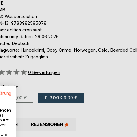
UB
 MB
: Wasserzeichen
N-13: 9783982595078
ag: edition croissant
cheinungsdatum: 29.06.2026
ache: Deutsch
lagworte: Hundekrimi, Cosy Crime, Norwegen, Oslo, Bearded Coll
ierefreiheit: Zugänglich
ertung::
0
Bewertungen
ltlich als:
lärung
BUCH
15,00 €
E-BOOK
9,99 €
.
wenden
es
nutzt
TIMMEN
REZENSIONEN
tzen
owie