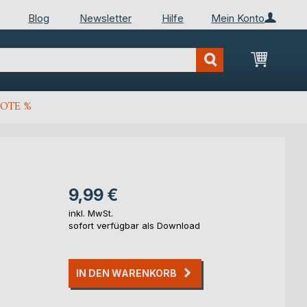
Blog
Newsletter
Hilfe
Mein Konto
Mein Wa
OTE %
9,99 €
inkl. MwSt.
sofort verfügbar als Download
IN DEN WARENKORB