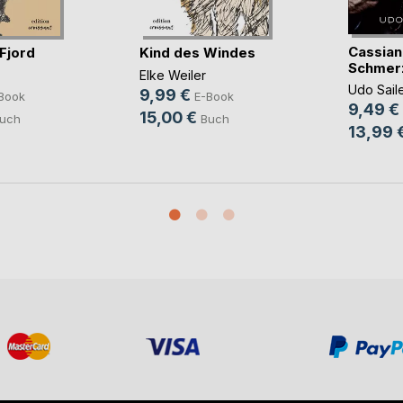
Cassian
Fjord
Kind des Windes
Schmer
Elke Weiler
Udo Sail
9,99 €
Book
E-Book
9,49 €
15,00 €
uch
Buch
13,99 