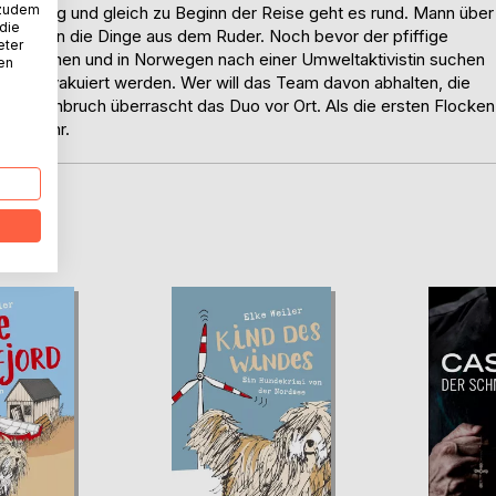
 zudem
eller Auftrag und gleich zu Beginn der Reise geht es rund. Mann über
 die
o laufen die Dinge aus dem Ruder. Noch bevor der pfiffige
eter
n aufnehmen und in Norwegen nach einer Umweltaktivistin suchen
nen
Oper evakuiert werden. Wer will das Team davon abhalten, die
Wintereinbruch überrascht das Duo vor Ort. Als die ersten Flocken
icht mehr.
D