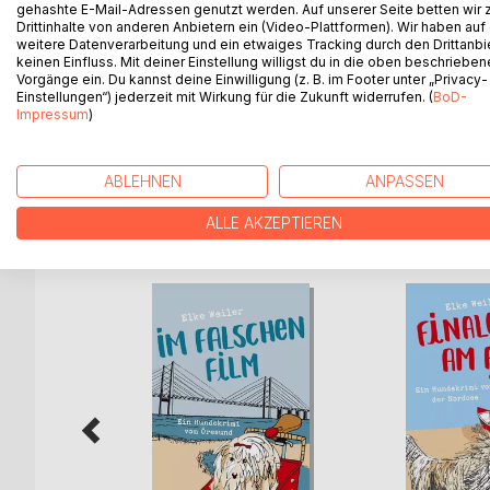
gehashte E-Mail-Adressen genutzt werden. Auf unserer Seite betten wir
Julchen ermittelt in Oslo. Es ist ihr zweiter offizi
Drittinhalte von anderen Anbietern ein (Video-Plattformen). Wir haben auf
Bord! Auf der Fähre zwischen Kopenhagen und Osl
weitere Datenverarbeitung und ein etwaiges Tracking durch den Drittanbi
Bearded Collie nebst Assistentin die Ermittlunge
keinen Einfluss. Mit deiner Einstellung willigst du in die oben beschriebe
Vorgänge ein. Du kannst deine Einwilligung (z. B. im Footer unter „Privacy-
kann. Bei den Recherchen in Oslo muss sogar die 
Einstellungen“) jederzeit mit Wirkung für die Zukunft widerrufen. (
BoD-
untergetauchte Freya zu treffen? Ein frühzeitiger 
Impressum
)
fallen, sieht Julchen vor lauter Weiß den Eisberg n
ABLEHNEN
ANPASSEN
WEITERE TITEL BEI
Bo
ALLE AKZEPTIEREN