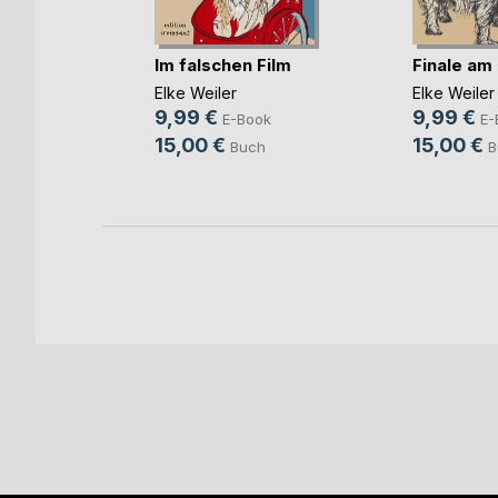
n
Im falschen Film
Finale am 
enberger
Elke Weiler
Elke Weiler
9,99 €
9,99 €
ok
E-Book
E-
15,00 €
15,00 €
ch
Buch
B