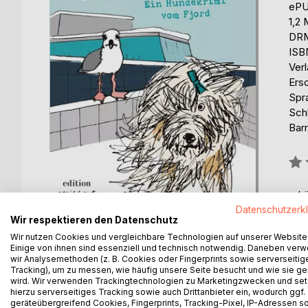
eP
1,2
DRM
ISB
Verl
Ers
Spr
Sch
Barr
Bew
0%
erhä
Datenschutzerk
Wir respektieren den Datenschutz
Wir nutzen Cookies und vergleichbare Technologien auf unserer Website
Einige von ihnen sind essenziell und technisch notwendig. Daneben ver
wir Analysemethoden (z. B. Cookies oder Fingerprints sowie serverseitig
Tracking), um zu messen, wie häufig unsere Seite besucht und wie sie ge
BESCHREIBUNG
AUTOR/IN
PRESSES
wird. Wir verwenden Trackingtechnologien zu Marketingzwecken und se
hierzu serverseitiges Tracking sowie auch Drittanbieter ein, wodurch ggf.
geräteübergreifend Cookies, Fingerprints, Tracking-Pixel, IP-Adressen s