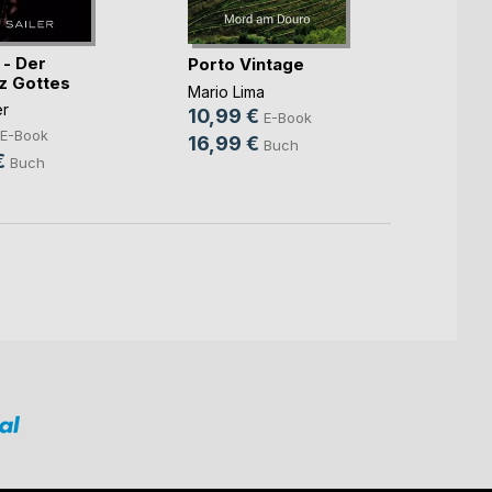
 - Der
Zum W
Porto Vintage
z Gottes
Patric
Mario Lima
er
4,99
10,99 €
E-Book
E-Book
14,9
16,99 €
Buch
€
Buch