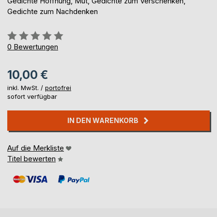
Gedichte Hoffnung, Mut, Gedichte zum Verschenken,
Gedichte zum Nachdenken
Bewertung::
0%
0
Bewertungen
10,00 €
inkl. MwSt. /
portofrei
sofort verfügbar
IN DEN WARENKORB
Auf die Merkliste
Titel bewerten