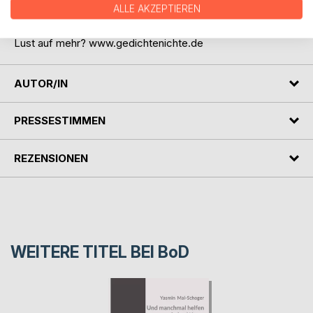
ALLE AKZEPTIEREN
Wünsche. Ein Blick ins Buch lohnt sich!
Lust auf mehr? www.gedichtenichte.de
AUTOR/IN
PRESSESTIMMEN
REZENSIONEN
WEITERE TITEL BEI
BoD