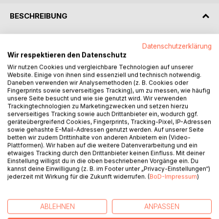
BESCHREIBUNG
Gedichte zum Schmunzeln und Nachdenken. Da wird die
Datenschutzerklärung
Hoffnung zum Tee eingeladen, dem Unmut Ade gesagt und
Wir respektieren den Datenschutz
der Zweifel auf die Reise geschickt. Ist es nicht herrlich,
Wir nutzen Cookies und vergleichbare Technologien auf unserer
wenn die Furcht verstummt, weil die Freude spricht? Hier
Website. Einige von ihnen sind essenziell und technisch notwendig.
Daneben verwenden wir Analysemethoden (z. B. Cookies oder
tut sie es. Kreative Impulsgedichte für die Seele machen
Fingerprints sowie serverseitiges Tracking), um zu messen, wie häufig
dem Leser Mut, begleiten ihn durch den Tag und bringen
unsere Seite besucht und wie sie genutzt wird. Wir verwenden
auf den Punkt, was schon längst gedacht wurde.
Trackingtechnologien zu Marketingzwecken und setzen hierzu
serverseitiges Tracking sowie auch Drittanbieter ein, wodurch ggf.
Erfrischend frech und zeitlos, genau wie der Vorgänger-
geräteübergreifend Cookies, Fingerprints, Tracking-Pixel, IP-Adressen
GedichteBand - lesenswert und liebenswert!
sowie gehashte E-Mail-Adressen genutzt werden. Auf unserer Seite
betten wir zudem Drittinhalte von anderen Anbietern ein (Video-
Plattformen). Wir haben auf die weitere Datenverarbeitung und ein
Yasmin Mai-Schoger - ein tapferes Schreiberlein mit
etwaiges Tracking durch den Drittanbieter keinen Einfluss. Mit deiner
sonnigem Gemüt, einem Faible fürs Schreiben und Dichten.
Einstellung willigst du in die oben beschriebenen Vorgänge ein. Du
Statt mit einem grünen Daumen mit einem blauen Daumen
kannst deine Einwilligung (z. B. im Footer unter „Privacy-Einstellungen“)
ausgestattet - eine wahre Wortweberin!
jederzeit mit Wirkung für die Zukunft widerrufen. (
BoD-Impressum
)
Noch mehr zum Schmunzeln und Träumen finden Sie in
ABLEHNEN
ANPASSEN
dem Buch Frau Wirbelwusch. Um zauberhafte
Sternschnuppenwünsche geht es in dem Buch Wimmel-