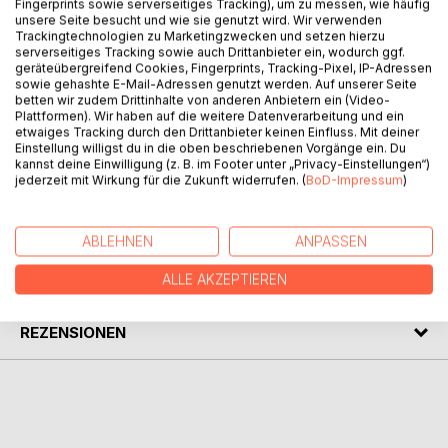
Fingerprints sowie serverseitiges Tracking), um zu messen, wie häufig
unsere Seite besucht und wie sie genutzt wird. Wir verwenden
Trackingtechnologien zu Marketingzwecken und setzen hierzu
Eine Zeitreise in Originaldokumenten durch die Geschichte
serverseitiges Tracking sowie auch Drittanbieter ein, wodurch ggf.
des Metallhandwerks vom späten 16. bis ins 19.
geräteübergreifend Cookies, Fingerprints, Tracking-Pixel, IP-Adressen
Jahrhundert. Viele heute vergessene Techniken,
sowie gehashte E-Mail-Adressen genutzt werden. Auf unserer Seite
betten wir zudem Drittinhalte von anderen Anbietern ein (Video-
Werkzeuge und Produkte werden wieder lebendig.
Plattformen). Wir haben auf die weitere Datenverarbeitung und ein
Zahlreiche historische Holzschnitte und Kupferstiche
etwaiges Tracking durch den Drittanbieter keinen Einfluss. Mit deiner
zeigen die Werkstätten und Arbeitsweisen der
Einstellung willigst du in die oben beschriebenen Vorgänge ein. Du
kannst deine Einwilligung (z. B. im Footer unter „Privacy-Einstellungen“)
vergangenen Zeit.
jederzeit mit Wirkung für die Zukunft widerrufen. (
BoD-Impressum
)
AUTOR/IN
ABLEHNEN
ANPASSEN
PRESSESTIMMEN
ALLE AKZEPTIEREN
REZENSIONEN