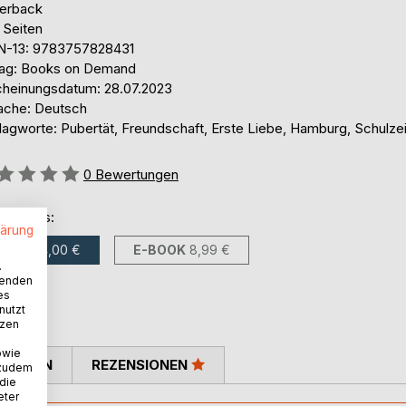
erback
 Seiten
N-13: 9783757828431
lag: Books on Demand
cheinungsdatum: 28.07.2023
ache: Deutsch
lagworte: Pubertät, Freundschaft, Erste Liebe, Hamburg, Schulzei
ertung::
0
Bewertungen
ltlich als:
lärung
BUCH
14,00 €
E-BOOK
8,99 €
.
wenden
es
nutzt
tzen
owie
TIMMEN
REZENSIONEN
 zudem
 die
eter