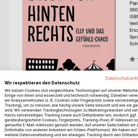
Pap
360
ISB
Ver
Ers
Spr
Sch
Bew
0%
erhä
Datenschutzerk
Wir respektieren den Datenschutz
Wir nutzen Cookies und vergleichbare Technologien auf unserer Website
Einige von ihnen sind essenziell und technisch notwendig. Daneben ver
wir Analysemethoden (z. B. Cookies oder Fingerprints sowie serverseitig
Tracking), um zu messen, wie häufig unsere Seite besucht und wie sie ge
wird. Wir verwenden Trackingtechnologien zu Marketingzwecken und se
hierzu serverseitiges Tracking sowie auch Drittanbieter ein, wodurch ggf.
geräteübergreifend Cookies, Fingerprints, Tracking-Pixel, IP-Adressen s
BESCHREIBUNG
AUTOR/IN
PRESSES
gehashte E-Mail-Adressen genutzt werden. Auf unserer Seite betten wir
Drittinhalte von anderen Anbietern ein (Video-Plattformen). Wir haben auf
weitere Datenverarbeitung und ein etwaiges Tracking durch den Drittanbi