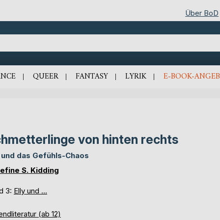
Über BoD
NCE
QUEER
FANTASY
LYRIK
E-BOOK-ANGEB
hmetterlinge von hinten rechts
y und das Gefühls-Chaos
efine S. Kidding
d 3:
Elly und ...
ndliteratur (ab 12)