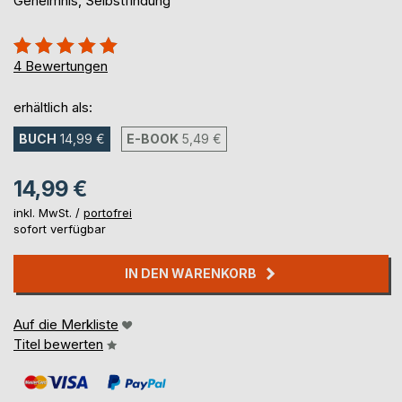
Geheimnis, Selbstfindung
Bewertung::
100%
4
Bewertungen
erhältlich als:
BUCH
14,99 €
E-BOOK
5,49 €
14,99 €
inkl. MwSt. /
portofrei
sofort verfügbar
IN DEN WARENKORB
Auf die Merkliste
Titel bewerten