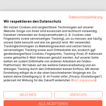
Datenschutzerklärung
BESCHREIBUNG
Wir respektieren den Datenschutz
Wir nutzen Cookies und vergleichbare Technologien auf unserer
Website. Einige von ihnen sind essenziell und technisch notwendig.
Ein verlorenes Jahr. Eine verhängnisvolle Liebe. Eine
Daneben verwenden wir Analysemethoden (z. B. Cookies oder
Fingerprints sowie serverseitiges Tracking), um zu messen, wie häufig
Wahrheit, die alles verändert.
unsere Seite besucht und wie sie genutzt wird. Wir verwenden
Trackingtechnologien zu Marketingzwecken und setzen hierzu
Nach einem Unfall in den Alpen hat Lena keine Erinnerung
serverseitiges Tracking sowie auch Drittanbieter ein, wodurch ggf.
geräteübergreifend Cookies, Fingerprints, Tracking-Pixel, IP-Adressen
an die letzten 18 Monate. Gerettet von einem
sowie gehashte E-Mail-Adressen genutzt werden. Auf unserer Seite
zurückgezogen lebenden Tierarzt, verbringt sie Wochen
betten wir zudem Drittinhalte von anderen Anbietern ein (Video-
mit ihm in völliger Abgeschiedenheit... bis sie erfährt, dass
Plattformen). Wir haben auf die weitere Datenverarbeitung und ein
etwaiges Tracking durch den Drittanbieter keinen Einfluss. Mit deiner
sie verlobt ist und ein Leben führt, das sie nicht
Einstellung willigst du in die oben beschriebenen Vorgänge ein. Du
wiedererkennt. Als ihre Vergangenheit sie einholt, steht sie
kannst deine Einwilligung (z. B. im Footer unter „Privacy-Einstellungen“)
plötzlich zwischen zwei Männern: dem Verlobten, den sie
jederzeit mit Wirkung für die Zukunft widerrufen. (
BoD-Impressum
)
einst liebte, und dem Mann aus den Bergen, der ihr in der
Dunkelheit Licht brachte.
Aber kann man jemanden wirklich lieben, den man nicht
ABLEHNEN
ANPASSEN
mehr kennt? Und was, wenn die Wahrheit zerstörerischer
ALLE AKZEPTIEREN
ist als das Vergessen?