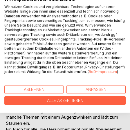
Wir nutzen Cookies und vergleichbare Technologien auf unserer
Website. Einige von ihnen sind essenziell und technisch notwendig.
Daneben verwenden wir Analysemethoden (z. B. Cookies oder
Fingerprints sowie serverseitiges Tracking), um zu messen, wie häufig
unsere Seite besucht und wie sie genutzt wird. Wir verwenden
Trackingtechnologien zu Marketingzwecken und setzen hierzu
BESCHREIBUNG
serverseitiges Tracking sowie auch Drittanbieter ein, wodurch ggf.
geräteübergreifend Cookies, Fingerprints, Tracking-Pixel, IP-Adressen
sowie gehashte E-Mail-Adressen genutzt werden. Auf unserer Seite
betten wir zudem Drittinhalte von anderen Anbietern ein (Video-
Weshalb scheint unser Bauchgefühl oft klüger zu sein als
Plattformen). Wir haben auf die weitere Datenverarbeitung und ein
unser Verstand? Was hat Epigenetik mit Darmgesundheit
etwaiges Tracking durch den Drittanbieter keinen Einfluss. Mit deiner
und der erstaunlichen Fähigkeit unseres Körpers zur
Einstellung willigst du in die oben beschriebenen Vorgänge ein. Du
kannst deine Einwilligung (z. B. im Footer unter „Privacy-Einstellungen“)
Selbstheilung zu tun? Was hat Gesundheit mit universeller
jederzeit mit Wirkung für die Zukunft widerrufen. (
BoD-Impressum
)
Selbstorganisation zu tun? Warum ähneln sich Mund und
Anus in mancher Hinsicht mehr, als uns lieb ist?
Eine spannende Reise durch die Welt der Lebensmelodie
ABLEHNEN
ANPASSEN
unserer Zellen, die inspirierende Denkanstöße gibt,
Gesundheit und Krankheit neu einordnet und zu einem
ALLE AKZEPTIEREN
neuem Verständnis von Körper, Geist und Umwelt anregt.
Das Buch wirft ungewöhnliche Fragen auf, betrachtet
manche Themen mit einem Augenzwinkern und lädt zum
Staunen ein.
Ein Buch für alle, die Gesundheit nicht nur als Abwesenheit