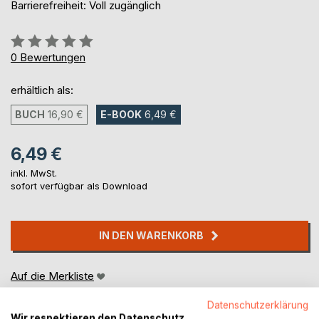
Barrierefreiheit: Voll zugänglich
Bewertung::
0%
0
Bewertungen
erhältlich als:
BUCH
16,90 €
E-BOOK
6,49 €
6,49 €
inkl. MwSt.
sofort verfügbar als Download
IN DEN WARENKORB
Auf die Merkliste
Titel bewerten
Datenschutzerklärung
Wir respektieren den Datenschutz