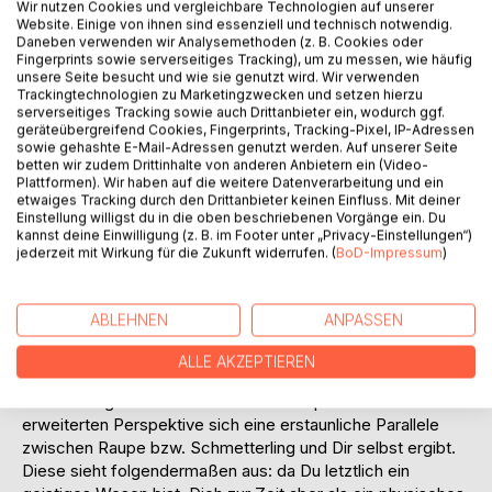
Wir nutzen Cookies und vergleichbare Technologien auf unserer
Schmetterlinge haben gegenüber den meisten anderen
Website. Einige von ihnen sind essenziell und technisch notwendig.
Lebewesen eine Besonderheit: sie werden nicht als
Daneben verwenden wir Analysemethoden (z. B. Cookies oder
Schmetterlinge geboren, sondern verwandeln sich erst zu
Fingerprints sowie serverseitiges Tracking), um zu messen, wie häufig
solchen durch eine Metamorphose aus einer Raupe.
unsere Seite besucht und wie sie genutzt wird. Wir verwenden
Trackingtechnologien zu Marketingzwecken und setzen hierzu
Deshalb erscheinen sie auch so hervorragend dafür
serverseitiges Tracking sowie auch Drittanbieter ein, wodurch ggf.
geeignet, die Veränderungsprozesse von uns Menschen zu
geräteübergreifend Cookies, Fingerprints, Tracking-Pixel, IP-Adressen
versinnbildlichen.
sowie gehashte E-Mail-Adressen genutzt werden. Auf unserer Seite
betten wir zudem Drittinhalte von anderen Anbietern ein (Video-
Wie das im Einzelnen funktioniert, soll hier nicht
Plattformen). Wir haben auf die weitere Datenverarbeitung und ein
Gegenstand der Erörterung sein, weil dies kein
etwaiges Tracking durch den Drittanbieter keinen Einfluss. Mit deiner
Biologiebuch ist. Näheres dazu kannst Du unter dem
Einstellung willigst du in die oben beschriebenen Vorgänge ein. Du
kannst deine Einwilligung (z. B. im Footer unter „Privacy-Einstellungen“)
Suchwort Metamorphose googeln. Wesentlich dabei ist:
jederzeit mit Wirkung für die Zukunft widerrufen. (
BoD-Impressum
)
eine Raupe kann nur kriechen, ein Schmetterling hingegen
fliegen, was natürlich erhebliche Auswirkungen auf die
Größe seines Lebensraumes hat.
ABLEHNEN
ANPASSEN
Soweit das Thema auf den ersten Blick. Jetzt aber kommt
der Clou der Geschichte: ich vermute, dass Du noch nie
ALLE AKZEPTIEREN
auf den Gedanken gekommen bist, dass bei der
Betrachtung des Phänomens Metamorphose aus einer
erweiterten Perspektive sich eine erstaunliche Parallele
zwischen Raupe bzw. Schmetterling und Dir selbst ergibt.
Diese sieht folgendermaßen aus: da Du letztlich ein