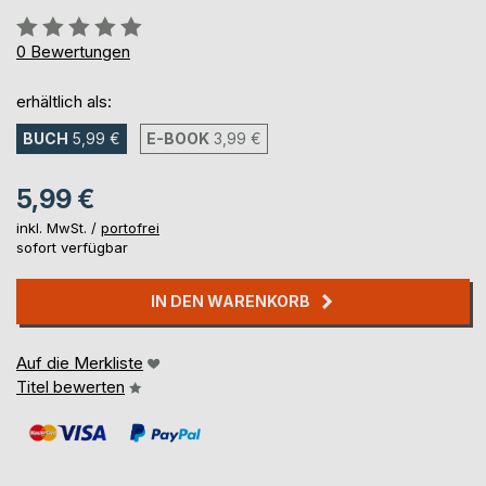
Bewertung::
0%
0
Bewertungen
erhältlich als:
BUCH
5,99 €
E-BOOK
3,99 €
5,99 €
inkl. MwSt. /
portofrei
sofort verfügbar
IN DEN WARENKORB
Auf die Merkliste
Titel bewerten