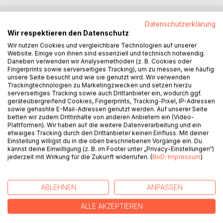
Datenschutzerklärung
BESCHREIBUNG
Wir respektieren den Datenschutz
Wir nutzen Cookies und vergleichbare Technologien auf unserer
Website. Einige von ihnen sind essenziell und technisch notwendig.
"Was würde sie jetzt geben, einfach einschlafen zu
Daneben verwenden wir Analysemethoden (z. B. Cookies oder
können. Was hatte das Ganze für einen Sinn? Das Leben
Fingerprints sowie serverseitiges Tracking), um zu messen, wie häufig
unsere Seite besucht und wie sie genutzt wird. Wir verwenden
war schwer. Der Tod war plötzlich so einfach. Wenigstens
Trackingtechnologien zu Marketingzwecken und setzen hierzu
er würde sie mit offenen Armen empfangen".
serverseitiges Tracking sowie auch Drittanbieter ein, wodurch ggf.
geräteübergreifend Cookies, Fingerprints, Tracking-Pixel, IP-Adressen
sowie gehashte E-Mail-Adressen genutzt werden. Auf unserer Seite
Für einen grossen Teil der Geschichte steht Ellena im
betten wir zudem Drittinhalte von anderen Anbietern ein (Video-
Mittelpunkt, die sich durch eine Reihe von unglücklichen
Plattformen). Wir haben auf die weitere Datenverarbeitung und ein
Vorfällen von einer geliebten Schülerin zu einer Person, die
etwaiges Tracking durch den Drittanbieter keinen Einfluss. Mit deiner
Einstellung willigst du in die oben beschriebenen Vorgänge ein. Du
durch Mobbing und Familienprobleme Schwierigkeiten hat,
kannst deine Einwilligung (z. B. im Footer unter „Privacy-Einstellungen“)
sich am Leben zu halten, verwandelt.
jederzeit mit Wirkung für die Zukunft widerrufen. (
BoD-Impressum
)
Glücklicherweise lernt sie Emilia, die sie aus dem tiefen
Loch zieht und schützt, rechtzeitig kennen. Allerdings
erfährt man sehr schnell, dass sie sich in keiner besseren
ABLEHNEN
ANPASSEN
Verfassung befindet als Ellena.
ALLE AKZEPTIEREN