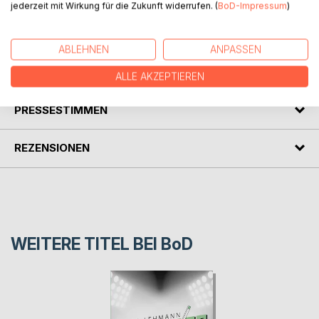
Geschenkbuch
jederzeit mit Wirkung für die Zukunft widerrufen. (
BoD-Impressum
)
Bilder - Gedichte - Gedanken
Acrylbilder, Aquarelle, Kreide- und Pastellbild
ABLEHNEN
ANPASSEN
AUTOR/IN
ALLE AKZEPTIEREN
PRESSESTIMMEN
REZENSIONEN
WEITERE TITEL BEI
BoD