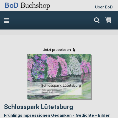
Über BoD
Direkt
Mei
zum
Inhalt
Jetzt probelesen
Skip
Skip
to
to
the
the
end
beginning
of
of
the
the
images
images
gallery
gallery
Schlosspark Lütetsburg
Frühlingsimpressionen Gedanken - Gedichte - Bilder