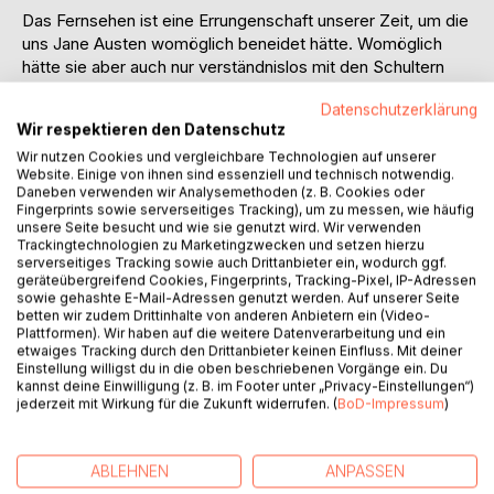
Das Fernsehen ist eine Errungenschaft unserer Zeit, um die
uns Jane Austen womöglich beneidet hätte. Womöglich
hätte sie aber auch nur verständnislos mit den Schultern
gezuckt - und ihren größten Roman trotzdem geschrieben.
Datenschutzerklärung
Elizabeth Bennet und William Darcy haben in dieser
Wir respektieren den Datenschutz
Geschichte mit ihren gut zweihundert Jahre alten Pendants
Wir nutzen Cookies und vergleichbare Technologien auf unserer
nicht nur die Namen gemein. Als die aufgeweckte junge
Website. Einige von ihnen sind essenziell und technisch notwendig.
Technikerin und der arrogante, überwiegend missgelaunte
Daneben verwenden wir Analysemethoden (z. B. Cookies oder
Moderator im Studio eines Regionalsenders
Fingerprints sowie serverseitiges Tracking), um zu messen, wie häufig
aufeinandertreffen, ist die Spannung zwischen ihnen fast
unsere Seite besucht und wie sie genutzt wird. Wir verwenden
Trackingtechnologien zu Marketingzwecken und setzen hierzu
greifbar, und schon bald stehen die Vorurteile und die
serverseitiges Tracking sowie auch Drittanbieter ein, wodurch ggf.
Missverständnisse denen aus dem frühen 19. Jahrhundert
geräteübergreifend Cookies, Fingerprints, Tracking-Pixel, IP-Adressen
in nichts mehr nach.
sowie gehashte E-Mail-Adressen genutzt werden. Auf unserer Seite
betten wir zudem Drittinhalte von anderen Anbietern ein (Video-
Können zwei so unterschiedliche Temperamente dennoch
Plattformen). Wir haben auf die weitere Datenverarbeitung und ein
Gefühle der Zuneigung füreinander entwickeln - und wenn
etwaiges Tracking durch den Drittanbieter keinen Einfluss. Mit deiner
ja, haben sie auch in der heutigen Zeit eine Chance?
Einstellung willigst du in die oben beschriebenen Vorgänge ein. Du
kannst deine Einwilligung (z. B. im Footer unter „Privacy-Einstellungen“)
jederzeit mit Wirkung für die Zukunft widerrufen. (
BoD-Impressum
)
Ein modernes "Stolz & Vorurteil" in zwei Bänden, jetzt als
Doppelband!
ABLEHNEN
ANPASSEN