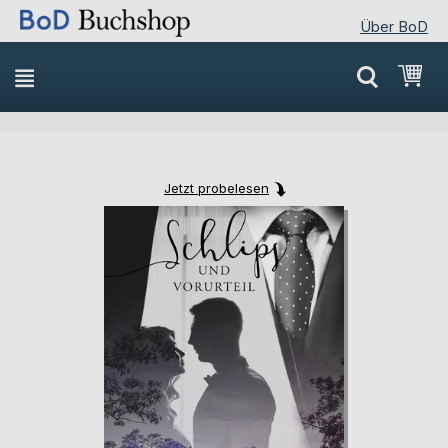
Über BoD
Direkt
Mei
zum
Inhalt
Jetzt probelesen
Skip
Skip
to
to
the
the
end
beginning
of
of
the
the
images
images
gallery
gallery