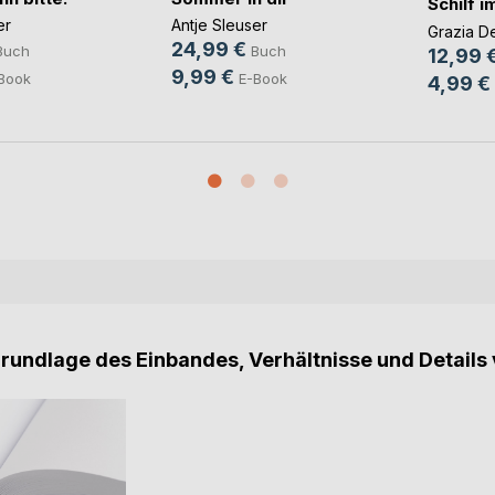
Schilf 
er
Antje Sleuser
Grazia D
24,99 €
Buch
Buch
12,99 
9,99 €
Book
E-Book
4,99 €
Grundlage des Einbandes, Verhältnisse und Details 