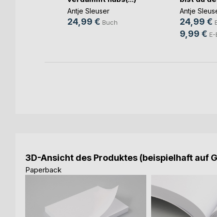
eiten
Antje Sleuser
Antje Sleus
24,99 €
24,99 €
Buch
h
9,99 €
E-
3D-Ansicht des Produktes (beispielhaft auf 
Paperback