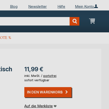
Blog
Newsletter
Hilfe
Mein Konto
Mein Wa
OTE %
tisch
11,99 €
inkl. MwSt. /
portofrei
sofort verfügbar
IN DEN WARENKORB
Auf die Merkliste