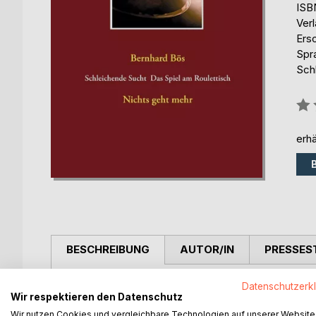
ISB
Ver
Ers
Spr
Sch
Bew
0%
erhä
BESCHREIBUNG
AUTOR/IN
PRESSES
Jürgen und Manfred kennen sich seit frühester Ki
Datenschutzerk
Wir respektieren den Datenschutz
ins Casino. Zuerst setzen sie noch auf einfache Ch
Wir nutzen Cookies und vergleichbare Technologien auf unserer Website
wagemutiger, bis Manfred einen großen Gewinn von