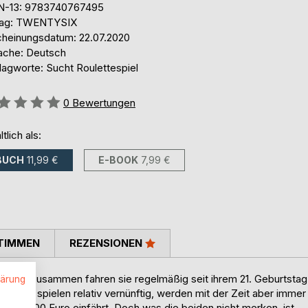
N-13: 9783740767495
lag: TWENTYSIX
cheinungsdatum: 22.07.2020
ache: Deutsch
lagworte: Sucht Roulettespiel
ertung::
0
Bewertungen
ltlich als:
BUCH
11,99 €
E-BOOK
7,99 €
TIMMEN
REZENSIONEN
ndheit. Zusammen fahren sie regelmäßig seit ihrem 21. Geburtstag
lärung
ancen, spielen relativ vernünftig, werden mit der Zeit aber immer
.
 50.000 Euro einfährt. Doch was die beiden nicht merken, ist,