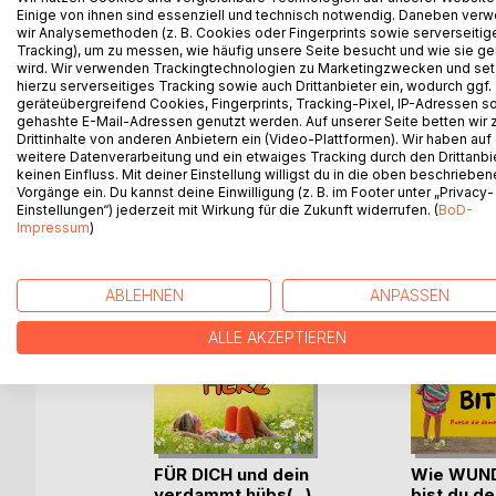
Einige von ihnen sind essenziell und technisch notwendig. Daneben ver
dass sie spielsüchtig geworden sind. Es ist nicht
wir Analysemethoden (z. B. Cookies oder Fingerprints sowie serverseitig
Roulettekugel führt, sondern das Gewinnen an sich
Tracking), um zu messen, wie häufig unsere Seite besucht und wie sie ge
schon süchtig sind. Eine schleichende Sucht, die i
wird. Wir verwenden Trackingtechnologien zu Marketingzwecken und se
hierzu serverseitiges Tracking sowie auch Drittanbieter ein, wodurch ggf.
geräteübergreifend Cookies, Fingerprints, Tracking-Pixel, IP-Adressen s
gehashte E-Mail-Adressen genutzt werden. Auf unserer Seite betten wir
Drittinhalte von anderen Anbietern ein (Video-Plattformen). Wir haben auf
weitere Datenverarbeitung und ein etwaiges Tracking durch den Drittanbi
WEITERE TITEL BEI
Bo
keinen Einfluss. Mit deiner Einstellung willigst du in die oben beschriebe
Vorgänge ein. Du kannst deine Einwilligung (z. B. im Footer unter „Privacy-
Einstellungen“) jederzeit mit Wirkung für die Zukunft widerrufen. (
BoD-
Impressum
)
ABLEHNEN
ANPASSEN
ALLE AKZEPTIEREN
FÜR DICH und dein
Wie WUN
verdammt hübs(...)
bist du de