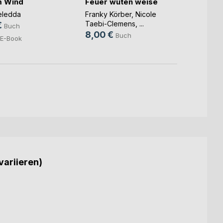
im Wind
Feuer wüten weise
Sehns
eledda
Franky Körber
,
Nicole
Frank 
Taebi-Clemens
, ...
€
12,0
Buch
8,00 €
Buch
E-Book
variieren)