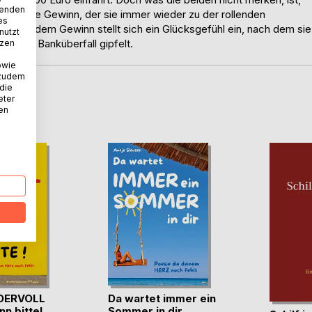
wenden
 der große Gewinn, der sie immer wieder zu der rollenden
es
. Mit jedem Gewinn stellt sich ein Glücksgefühl ein, nach dem sie
nutzt
n einem Banküberfall gipfelt.
tzen
owie
 zudem
 die
eter
D
nen
DERVOLL
Da wartet immer ein
nn bitte!
Sommer in dir