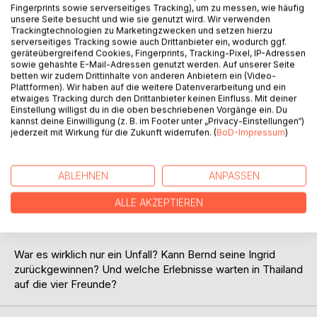
Fingerprints sowie serverseitiges Tracking), um zu messen, wie häufig
unsere Seite besucht und wie sie genutzt wird. Wir verwenden
Trackingtechnologien zu Marketingzwecken und setzen hierzu
serverseitiges Tracking sowie auch Drittanbieter ein, wodurch ggf.
geräteübergreifend Cookies, Fingerprints, Tracking-Pixel, IP-Adressen
sowie gehashte E-Mail-Adressen genutzt werden. Auf unserer Seite
betten wir zudem Drittinhalte von anderen Anbietern ein (Video-
Plattformen). Wir haben auf die weitere Datenverarbeitung und ein
BESCHREIBUNG
etwaiges Tracking durch den Drittanbieter keinen Einfluss. Mit deiner
Einstellung willigst du in die oben beschriebenen Vorgänge ein. Du
kannst deine Einwilligung (z. B. im Footer unter „Privacy-Einstellungen“)
jederzeit mit Wirkung für die Zukunft widerrufen. (
BoD-Impressum
)
Nachdem der Psychologiestudent Bernd von der
Verlobung seiner heißgeliebten Ex-Freundin Ingrid erfährt,
bricht für ihn eine Welt zusammen. Seine Mitbewohner aus
ABLEHNEN
ANPASSEN
dem Studentenheim, Otto und Christian, sind dagegen
frisch verliebt. Während sie mit ihren neuen Freundinnen
ALLE AKZEPTIEREN
eine Reise nach Thailand planen, stirbt Ingrids Verlobter
unter mysteriösen Umständen bei einem Autounfall.
War es wirklich nur ein Unfall? Kann Bernd seine Ingrid
zurückgewinnen? Und welche Erlebnisse warten in Thailand
auf die vier Freunde?