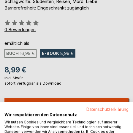
Schlagworte: Studenten, Reisen, Mord, Liebe
Barrierefreiheit: Eingeschränkt zugänglich
Bewertung::
0%
0
Bewertungen
erhältlich als:
BUCH
16,99 €
E-BOOK
8,99 €
8,99 €
inkl. MwSt.
sofort verfügbar als Download
IN DEN WARENKORB
Datenschutzerklärung
Wir respektieren den Datenschutz
Auf die Merkliste
Wir nutzen Cookies und vergleichbare Technologien auf unserer
Website. Einige von ihnen sind essenziell und technisch notwendig.
Titel bewerten
Daneben verwenden wir Analysemethoden (z. B. Cookies oder