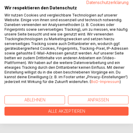
Datenschutzerklärung
In "Schimmerling" betritt die junge Valerie eine Welt voller
Wir respektieren den Datenschutz
Magie und Geheimnisse. Als Tochter eines mächtigen
Wir nutzen Cookies und vergleichbare Technologien auf unserer
Königs führt sie ein Leben voller Selbstzweifel, bis sie
Website. Einige von ihnen sind essenziell und technisch notwendig.
Daneben verwenden wir Analysemethoden (z. B. Cookies oder
eines Tages ein Einhorn namens Balsara trifft. Es eröffnet
Fingerprints sowie serverseitiges Tracking), um zu messen, wie häufig
ihr die Möglichkeit, in einen Schimmerling verwandelt zu
unsere Seite besucht und wie sie genutzt wird. Wir verwenden
werden - einen Menschen mit schimmernden Flügeln.
Trackingtechnologien zu Marketingzwecken und setzen hierzu
serverseitiges Tracking sowie auch Drittanbieter ein, wodurch ggf.
Doch dieser Segen kann nur an einem besonderen
geräteübergreifend Cookies, Fingerprints, Tracking-Pixel, IP-Adressen
Vollmondtag angenommen werden. Valerie steht vor einer
sowie gehashte E-Mail-Adressen genutzt werden. Auf unserer Seite
schweren Entscheidung: Soll sie ihre Ängste überwinden
betten wir zudem Drittinhalte von anderen Anbietern ein (Video-
Plattformen). Wir haben auf die weitere Datenverarbeitung und ein
und das Unbekannte wagen?
etwaiges Tracking durch den Drittanbieter keinen Einfluss. Mit deiner
Einstellung willigst du in die oben beschriebenen Vorgänge ein. Du
kannst deine Einwilligung (z. B. im Footer unter „Privacy-Einstellungen“)
AUTOR/IN
jederzeit mit Wirkung für die Zukunft widerrufen. (
BoD-Impressum
)
PRESSESTIMMEN
ABLEHNEN
ANPASSEN
ALLE AKZEPTIEREN
REZENSIONEN