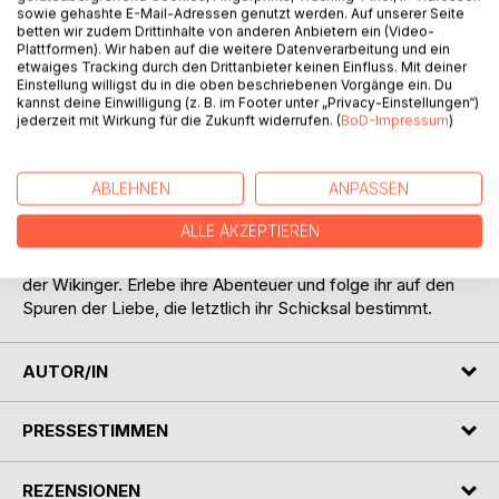
sowie gehashte E-Mail-Adressen genutzt werden. Auf unserer Seite
betten wir zudem Drittinhalte von anderen Anbietern ein (Video-
Plattformen). Wir haben auf die weitere Datenverarbeitung und ein
BESCHREIBUNG
etwaiges Tracking durch den Drittanbieter keinen Einfluss. Mit deiner
Einstellung willigst du in die oben beschriebenen Vorgänge ein. Du
kannst deine Einwilligung (z. B. im Footer unter „Privacy-Einstellungen“)
Dies ist die Geschichte von Asta. Eine junge Frau die ihr
jederzeit mit Wirkung für die Zukunft widerrufen. (
BoD-Impressum
)
Schicksal selbst meistert. Ihr Weg führt sie von den kalten
Fjorden des Nordens über Britannien und Irland bis hin in
ABLEHNEN
ANPASSEN
das Land der Franken. Folge Astas Spuren und erlebe
Liebe, Lust, Leidenschaft und das unbarmherzige Leben
ALLE AKZEPTIEREN
der Wikinger. Mit Mut, Geschick und Willensstärke
erkämpft sie sich ihren Platz in der unbarmherzigen Welt
der Wikinger. Erlebe ihre Abenteuer und folge ihr auf den
Spuren der Liebe, die letztlich ihr Schicksal bestimmt.
AUTOR/IN
PRESSESTIMMEN
REZENSIONEN