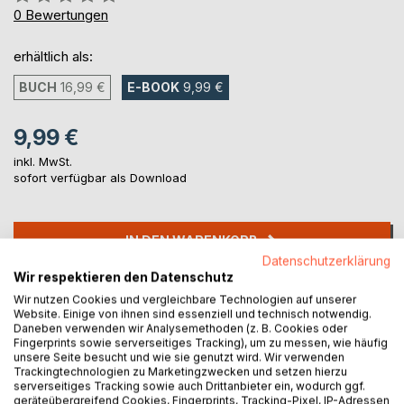
0%
0
Bewertungen
erhältlich als:
BUCH
16,99 €
E-BOOK
9,99 €
9,99 €
inkl. MwSt.
sofort verfügbar als Download
IN DEN WARENKORB
Datenschutzerklärung
Wir respektieren den Datenschutz
Auf die Merkliste
Wir nutzen Cookies und vergleichbare Technologien auf unserer
Titel bewerten
Website. Einige von ihnen sind essenziell und technisch notwendig.
Daneben verwenden wir Analysemethoden (z. B. Cookies oder
Fingerprints sowie serverseitiges Tracking), um zu messen, wie häufig
unsere Seite besucht und wie sie genutzt wird. Wir verwenden
Trackingtechnologien zu Marketingzwecken und setzen hierzu
serverseitiges Tracking sowie auch Drittanbieter ein, wodurch ggf.
geräteübergreifend Cookies, Fingerprints, Tracking-Pixel, IP-Adressen