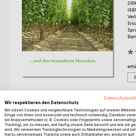
DRM
ISB
Ver
Ers
Spr
Barr
Bew
0%
erhä
Datenschutzerk
Wir respektieren den Datenschutz
BESCHREIBUNG
AUTOR/IN
PRESSES
Wir nutzen Cookies und vergleichbare Technologien auf unserer Website
Einige von ihnen sind essenziell und technisch notwendig. Daneben ver
wir Analysemethoden (z. B. Cookies oder Fingerprints sowie serverseitig
Schicksalswege in der Hallertau
Tracking), um zu messen, wie häufig unsere Seite besucht und wie sie ge
... und ihre besonderen Menschen
wird. Wir verwenden Trackingtechnologien zu Marketingzwecken und se
hierzu serverseitiges Tracking sowie auch Drittanbieter ein, wodurch ggf.