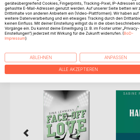
geräteübergreifend Cookies, Fingerprints, Tracking-Pixel, IP-Adressen s
Dieser herzergreifende Heimatroman widmet sich 
gehashte E-Mail-Adressen genutzt werden. Auf unserer Seite betten wir
vielfältigen Aufgaben des Hopfenanbaus und den tra
Drittinhalte von anderen Anbietern ein (Video-Plattformen). Wir haben auf
weitere Datenverarbeitung und ein etwaiges Tracking durch den Drittanbi
die sich nicht nur dem Problem der Wirtschaftlichk
keinen Einfluss. Mit deiner Einstellung willigst du in die oben beschriebe
Leukämie-Erkrankung der Brandner-Bäuerin und d
Vorgänge ein. Du kannst deine Einwilligung (z. B. im Footer unter „Privacy-
zerbrechen. Doch das Schicksal stellt ihnen eine ju
Einstellungen“) jederzeit mit Wirkung für die Zukunft widerrufen. (
BoD-
Impressum
)
Liebesgeschichte zwischen ihr und dem Sohn des 
doch nicht alle halten dem Druck stand...
ABLEHNEN
ANPASSEN
ALLE AKZEPTIEREN
WEITERE TITEL BEI
Bo