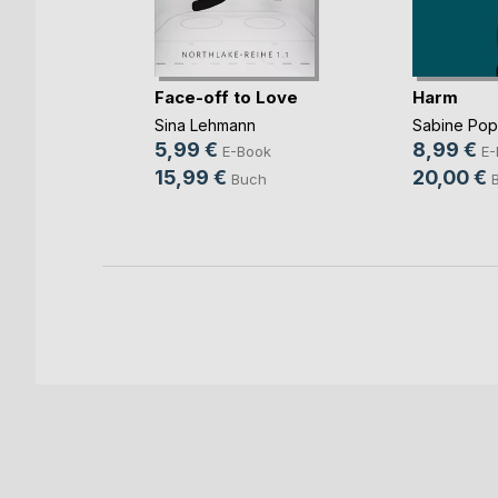
mme im
Face-off to Love
Harm
Sina Lehmann
Sabine Po
ok
5,99 €
8,99 €
E-Book
E-
h
15,99 €
20,00 €
Buch