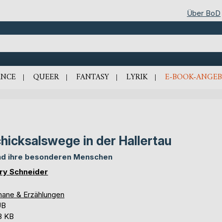
Über BoD
NCE
QUEER
FANTASY
LYRIK
E-BOOK-ANGEB
hicksalswege in der Hallertau
und ihre besonderen Menschen
ry Schneider
ane & Erzählungen
UB
8 KB