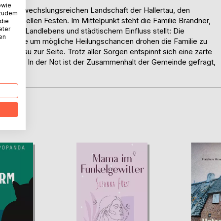
owie
der abwechslungsreichen Landschaft der Hallertau, den
 zudem
ditionellen Festen. Im Mittelpunkt steht die Familie Brandner,
 die
eter
eit des Landlebens und städtischem Einfluss stellt: Die
nen
ie Suche um mögliche Heilungschancen drohen die Familie zu
nge Frau zur Seite. Trotz aller Sorgen entspinnt sich eine zarte
Hofes. In der Not ist der Zusammenhalt der Gemeinde gefragt,
D