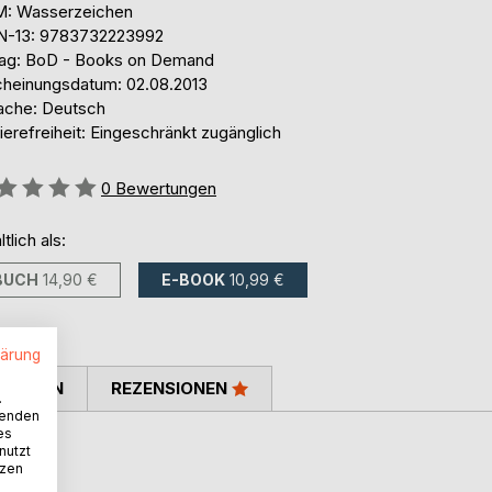
: Wasserzeichen
N-13: 9783732223992
lag: BoD - Books on Demand
cheinungsdatum: 02.08.2013
ache: Deutsch
ierefreiheit: Eingeschränkt zugänglich
ertung::
0
Bewertungen
ltlich als:
BUCH
14,90 €
E-BOOK
10,99 €
lärung
TIMMEN
REZENSIONEN
.
wenden
es
nutzt
tzen