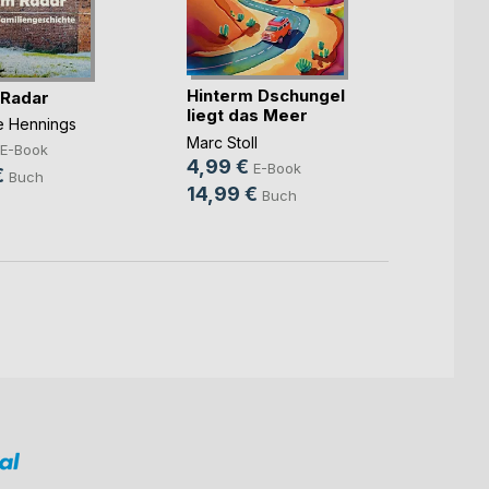
Hinterm Dschungel
Die ka
 Radar
liegt das Meer
Benjam
ne Hennings
Marc Stoll
7,99
E-Book
4,99 €
E-Book
10,9
€
Buch
14,99 €
Buch