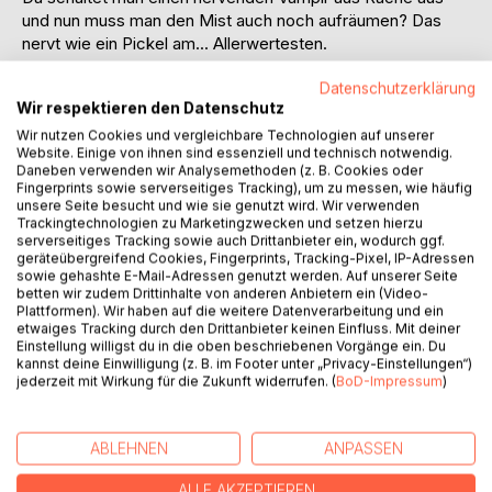
und nun muss man den Mist auch noch aufräumen? Das
nervt wie ein Pickel am... Allerwertesten.
Bethany Anne und ihr Team sind zurück! Sie müssen ein
Datenschutzerklärung
Wir respektieren den Datenschutz
altes Raumschiff bergen, herausfinden wer versucht in
ihren Geschäften mitzumischen, sie müssen sich mit den
Wir nutzen Cookies und vergleichbare Technologien auf unserer
Website. Einige von ihnen sind essenziell und technisch notwendig.
Risiken auseinandersetzen, eine Künstliche Intelligenz zu
Daneben verwenden wir Analysemethoden (z. B. Cookies oder
erwecken und natürlich sind da immer noch die
Fingerprints sowie serverseitiges Tracking), um zu messen, wie häufig
andauernden Probleme mit Anton in Südamerika.
unsere Seite besucht und wie sie genutzt wird. Wir verwenden
Trackingtechnologien zu Marketingzwecken und setzen hierzu
serverseitiges Tracking sowie auch Drittanbieter ein, wodurch ggf.
Irgendwann in diesen Tagen wird sie eine Pause
geräteübergreifend Cookies, Fingerprints, Tracking-Pixel, IP-Adressen
bekommen. Zum Glück für uns war das nicht heute.
sowie gehashte E-Mail-Adressen genutzt werden. Auf unserer Seite
betten wir zudem Drittinhalte von anderen Anbietern ein (Video-
Bist Du ein arroganter Saftsack? Schön für Dich, aber lass
Plattformen). Wir haben auf die weitere Datenverarbeitung und ein
das nicht Bethany Anne mitbekommen. Wenn sie Ohrfeigen
etwaiges Tracking durch den Drittanbieter keinen Einfluss. Mit deiner
verteilt, könnte es sein dass der Kopf gleich mitfliegt.
Einstellung willigst du in die oben beschriebenen Vorgänge ein. Du
kannst deine Einwilligung (z. B. im Footer unter „Privacy-Einstellungen“)
jederzeit mit Wirkung für die Zukunft widerrufen. (
BoD-Impressum
)
"Scheiß drauf! - Das kurtherianische Gambit 04" erzählt die
Geschichte des dritten Teils "Verlorene Liebe" weiter.
Wenn Du die vorrausgegangenen Bücher noch nicht
ABLEHNEN
ANPASSEN
gelesen hast, SOLLTEST DU DAS BESSER TUN. Dies ist
eine Serie und viele der Protagonisten wurden in den
ALLE AKZEPTIEREN