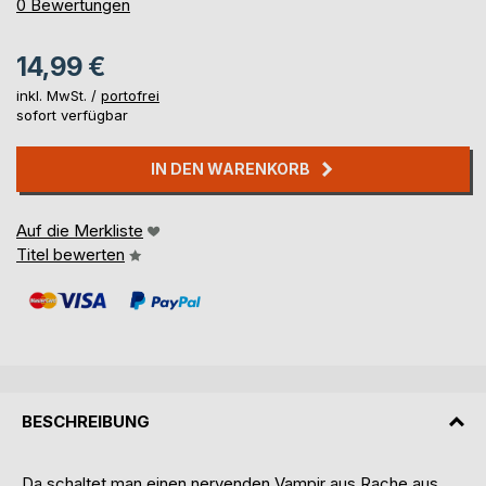
0%
0
Bewertungen
14,99 €
inkl. MwSt. /
portofrei
sofort verfügbar
IN DEN WARENKORB
Auf die Merkliste
Titel bewerten
BESCHREIBUNG
Da schaltet man einen nervenden Vampir aus Rache aus