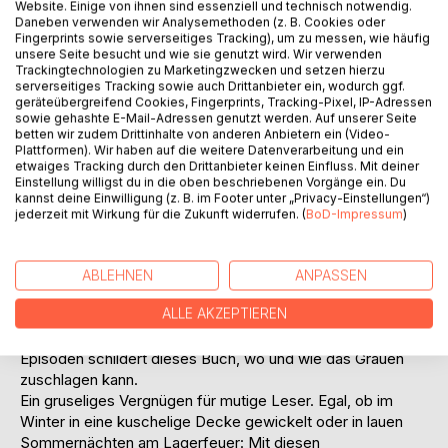
Titel bewerten
Website. Einige von ihnen sind essenziell und technisch notwendig.
Daneben verwenden wir Analysemethoden (z. B. Cookies oder
Fingerprints sowie serverseitiges Tracking), um zu messen, wie häufig
unsere Seite besucht und wie sie genutzt wird. Wir verwenden
Trackingtechnologien zu Marketingzwecken und setzen hierzu
serverseitiges Tracking sowie auch Drittanbieter ein, wodurch ggf.
geräteübergreifend Cookies, Fingerprints, Tracking-Pixel, IP-Adressen
sowie gehashte E-Mail-Adressen genutzt werden. Auf unserer Seite
betten wir zudem Drittinhalte von anderen Anbietern ein (Video-
Plattformen). Wir haben auf die weitere Datenverarbeitung und ein
BESCHREIBUNG
etwaiges Tracking durch den Drittanbieter keinen Einfluss. Mit deiner
Einstellung willigst du in die oben beschriebenen Vorgänge ein. Du
kannst deine Einwilligung (z. B. im Footer unter „Privacy-Einstellungen“)
Ein Mädchen, das eine unheimliche Begegnung im Wald
jederzeit mit Wirkung für die Zukunft widerrufen. (
BoD-Impressum
)
erlebt, ein Auszubildender, der von Dämonen verführt wird,
eine hilflos ausgelieferte junge Dame und ein Arzt mit
fragwürdigen Behandlungsmethoden. Das Grauen lauert
ABLEHNEN
ANPASSEN
überall und kann jeden erwischen.
ALLE AKZEPTIEREN
In sieben entfernt auf Grimms Märchen beruhenden
Episoden schildert dieses Buch, wo und wie das Grauen
zuschlagen kann.
Ein gruseliges Vergnügen für mutige Leser. Egal, ob im
Winter in eine kuschelige Decke gewickelt oder in lauen
Sommernächten am Lagerfeuer: Mit diesen