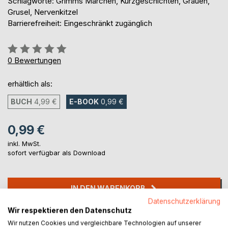
Schlagworte: Grimms Märchen, Kurzgeschichten, Grauen,
Grusel, Nervenkitzel
Barrierefreiheit: Eingeschränkt zugänglich
Bewertung::
0%
0
Bewertungen
erhältlich als:
BUCH
4,99 €
E-BOOK
0,99 €
0,99 €
inkl. MwSt.
sofort verfügbar als Download
IN DEN WARENKORB
Datenschutzerklärung
Wir respektieren den Datenschutz
Auf die Merkliste
Wir nutzen Cookies und vergleichbare Technologien auf unserer