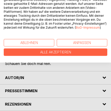
sowie gehashte E-Mail-Adressen genutzt werden. Auf unserer Seite
betten wir zudem Drittinhalte von anderen Anbietern ein (Video-
Plattformen). Wir haben auf die weitere Datenverarbeitung und ein
etwaiges Tracking durch den Drittanbieter keinen Einfluss. Mit deiner
Einstellung willigst du in die oben beschriebenen Vorgänge ein. Du
kannst deine Einwilligung (z. B. im Footer unter „Privacy-Einstellungen“)
jederzeit mit Wirkung für die Zukunft widerrufen. (
BoD-Impressum
)
BESCHREIBUNG
Mit offenen Augen durch die Welt,
ABLEHNEN
ANPASSEN
das Gesehene festgehalten mit
ALLE AKZEPTIEREN
Kamera, Stift und Farbe.
Schauen Sie doch mal rein.
AUTOR/IN
PRESSESTIMMEN
REZENSIONEN