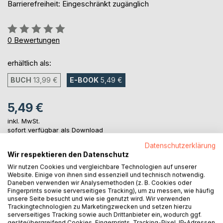
Barrierefreiheit: Eingeschränkt zugänglich
Bewertung::
0%
0
Bewertungen
erhältlich als:
BUCH
13,99 €
E-BOOK
5,49 €
5,49 €
inkl. MwSt.
sofort verfügbar als Download
Datenschutzerklärung
Wir respektieren den Datenschutz
IN DEN WARENKORB
Wir nutzen Cookies und vergleichbare Technologien auf unserer
Website. Einige von ihnen sind essenziell und technisch notwendig.
Daneben verwenden wir Analysemethoden (z. B. Cookies oder
Fingerprints sowie serverseitiges Tracking), um zu messen, wie häufig
Auf die Merkliste
unsere Seite besucht und wie sie genutzt wird. Wir verwenden
Titel bewerten
Trackingtechnologien zu Marketingzwecken und setzen hierzu
serverseitiges Tracking sowie auch Drittanbieter ein, wodurch ggf.
geräteübergreifend Cookies, Fingerprints, Tracking-Pixel, IP-Adressen