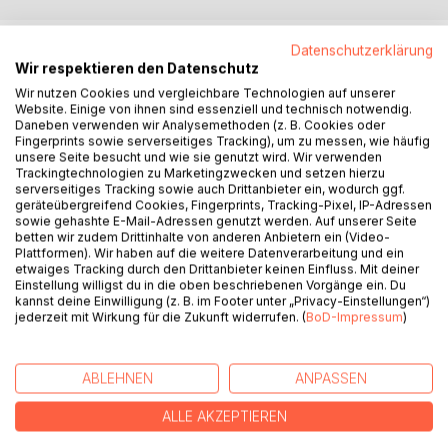
BESCHREIBUNG
Datenschutzerklärung
Wir respektieren den Datenschutz
Wir nutzen Cookies und vergleichbare Technologien auf unserer
Kain & Lilith. Verwoben in den Fäden des Schicksales.
Website. Einige von ihnen sind essenziell und technisch notwendig.
Gesponnen vor Jahrtausenden, bedroht es nun auch
Daneben verwenden wir Analysemethoden (z. B. Cookies oder
Fingerprints sowie serverseitiges Tracking), um zu messen, wie häufig
unsere Welt.
unsere Seite besucht und wie sie genutzt wird. Wir verwenden
Mark & Lucy. Getrennt und doch noch immer verknüpft.
Trackingtechnologien zu Marketingzwecken und setzen hierzu
Werden Sie es schaffen? Die Liebe siegt immer. Aber auch
serverseitiges Tracking sowie auch Drittanbieter ein, wodurch ggf.
geräteübergreifend Cookies, Fingerprints, Tracking-Pixel, IP-Adressen
gegen solche Feinde?
sowie gehashte E-Mail-Adressen genutzt werden. Auf unserer Seite
Walküren und Hexen, vor der Zeitrechnung unserer
betten wir zudem Drittinhalte von anderen Anbietern ein (Video-
Moderne. Einem Mythos entsprungen, der sich an die
Plattformen). Wir haben auf die weitere Datenverarbeitung und ein
etwaiges Tracking durch den Drittanbieter keinen Einfluss. Mit deiner
Legenden knüpft. Aber was, wenn es die Wirklichkeit ist?
Einstellung willigst du in die oben beschriebenen Vorgänge ein. Du
Wir die Ahnung besitzen und nur die Anordnung noch nicht
kannst deine Einwilligung (z. B. im Footer unter „Privacy-Einstellungen“)
verstehen?
jederzeit mit Wirkung für die Zukunft widerrufen. (
BoD-Impressum
)
Band zwei der Saga rund um die Schatten, findet hier
seinen Auftakt. Fantasy, Horror und Gegenwartsliteratur.
Aber Vorsicht. Niemals ist eine Wahrheit so einfach, wie es
ABLEHNEN
ANPASSEN
auf den ersten Blick scheint.
ALLE AKZEPTIEREN