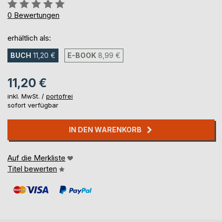
Bewertung::
0%
0
Bewertungen
erhältlich als:
BUCH
11,20 €
E-BOOK
8,99 €
11,20 €
inkl. MwSt. /
portofrei
sofort verfügbar
IN DEN WARENKORB
Auf die Merkliste
Titel bewerten