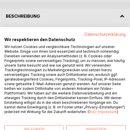
BESCHREIBUNG
Sie kann niemandem mehr trauen.
Datenschutzerklärung
Er muss eine Entscheidung treffen.
Wir respektieren den Datenschutz
Gemeinsam könnten sie alle retten, oder alles zerstören.
Wir nutzen Cookies und vergleichbare Technologien auf unserer
Website. Einige von ihnen sind essenziell und technisch notwendig.
Daneben verwenden wir Analysemethoden (z. B. Cookies oder
Band 2
Fingerprints sowie serverseitiges Tracking), um zu messen, wie häufig
unsere Seite besucht und wie sie genutzt wird. Wir verwenden
Nach den Ereignissen auf Rhea an der
Trackingtechnologien zu Marketingzwecken und setzen hierzu
serverseitiges Tracking sowie auch Drittanbieter ein, wodurch ggf.
Wintersonnenwende, findet sich Hannah in einem modrigen
geräteübergreifend Cookies, Fingerprints, Tracking-Pixel, IP-Adressen
Keller wieder. Ihre Hände sind gefesselt und das tiefe
sowie gehashte E-Mail-Adressen genutzt werden. Auf unserer Seite
Gefühl des Verrats schnürt ihr die Kehle zu. Wie soll sie
betten wir zudem Drittinhalte von anderen Anbietern ein (Video-
Plattformen). Wir haben auf die weitere Datenverarbeitung und ein
fliehen, geschweige denn ihre Freunde vor dem Verräter
etwaiges Tracking durch den Drittanbieter keinen Einfluss. Mit deiner
warnen, wenn sie keinen Zugang zu ihrer Magie findet? Als
Einstellung willigst du in die oben beschriebenen Vorgänge ein. Du
dann auch noch Maeva direkt vor ihr steht, weiß sie, dass
kannst deine Einwilligung (z. B. im Footer unter „Privacy-Einstellungen“)
sie längst verloren hat.
jederzeit mit Wirkung für die Zukunft widerrufen. (
BoD-Impressum
)
Dieses Buch ist etwas Besonderes, denn du entscheidest,
ABLEHNEN
ANPASSEN