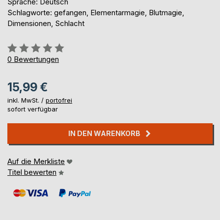
Sprache: Deutsch
Schlagworte: gefangen, Elementarmagie, Blutmagie,
Dimensionen, Schlacht
Bewertung::
0%
0
Bewertungen
15,99 €
inkl. MwSt. /
portofrei
sofort verfügbar
IN DEN WARENKORB
Auf die Merkliste
Titel bewerten