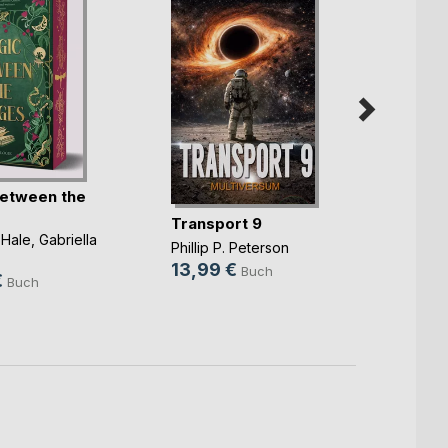
etween the
Yonna
Transport 9
Charlo
 Hale
,
Gabriella
25,0
Phillip P. Peterson
.
13,99 €
9,99
Buch
€
Buch