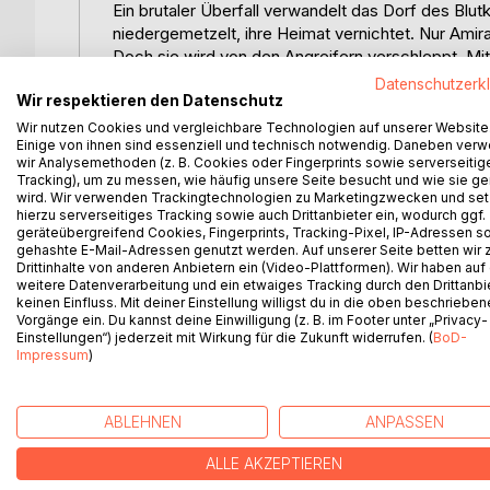
Ein brutaler Überfall verwandelt das Dorf des Blu
niedergemetzelt, ihre Heimat vernichtet. Nur Amira,
Doch sie wird von den Angreifern verschleppt. Mi
Datenschutzerk
Wir respektieren den Datenschutz
Von Verzweiflung und Rachsucht getrieben nimmt di
den rauchenden Ruinen ihrer Heimat fortführt, dest
Wir nutzen Cookies und vergleichbare Technologien auf unserer Website
Einige von ihnen sind essenziell und technisch notwendig. Daneben ver
blinde Gewalt.
wir Analysemethoden (z. B. Cookies oder Fingerprints sowie serverseitig
Tracking), um zu messen, wie häufig unsere Seite besucht und wie sie ge
Während das Licht der Götter zu schwinden beginn
wird. Wir verwenden Trackingtechnologien zu Marketingzwecken und se
hierzu serverseitiges Tracking sowie auch Drittanbieter ein, wodurch ggf.
die geheimnisvolle Magierin Sorana ihren Weg. Ein
geräteübergreifend Cookies, Fingerprints, Tracking-Pixel, IP-Adressen s
verbunden ist.
gehashte E-Mail-Adressen genutzt werden. Auf unserer Seite betten wir
Drittinhalte von anderen Anbietern ein (Video-Plattformen). Wir haben auf
Was als Suche nach Vergeltung beginnt, wird sch
weitere Datenverarbeitung und ein etwaiges Tracking durch den Drittanbi
keinen Einfluss. Mit deiner Einstellung willigst du in die oben beschriebe
einer Welt am Rande des Untergangs.
Vorgänge ein. Du kannst deine Einwilligung (z. B. im Footer unter „Privacy-
Einstellungen“) jederzeit mit Wirkung für die Zukunft widerrufen. (
BoD-
Impressum
)
WEITERE TITEL BEI
Bo
ABLEHNEN
ANPASSEN
ALLE AKZEPTIEREN