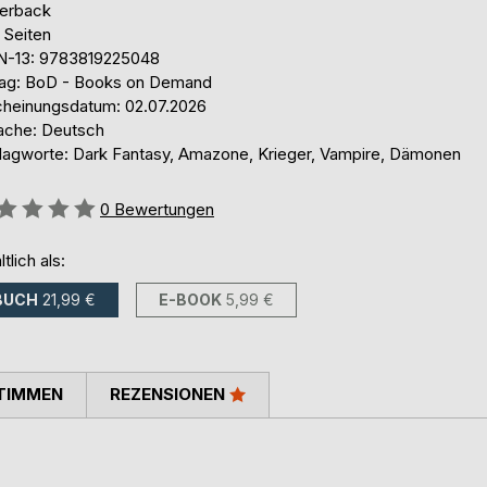
erback
 Seiten
N-13: 9783819225048
lag: BoD - Books on Demand
cheinungsdatum: 02.07.2026
ache: Deutsch
lagworte: Dark Fantasy, Amazone, Krieger, Vampire, Dämonen
ertung::
0
Bewertungen
ltlich als:
BUCH
21,99 €
E-BOOK
5,99 €
TIMMEN
REZENSIONEN