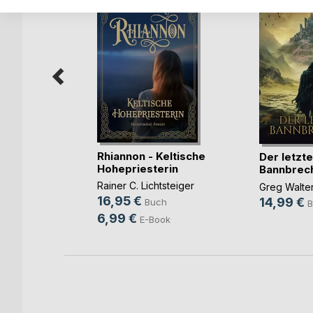
er II
Rhiannon - Keltische
Der letzte
annes
Hohepriesterin
Bannbrec
Rainer C. Lichtsteiger
h
Greg Walte
16,95 €
14,99 €
Buch
B
6,99 €
E-Book