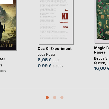
Magic B
Das KI Experiment
Pages
Luca Rossi
Becca S.
her
8,95 €
Buch
Queen
, ..
rs
0,99 €
E-Book
16,00 
uch