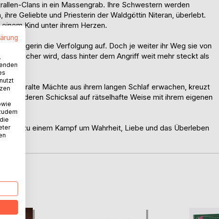
tkrallen-Clans in ein Massengrab. Ihre Schwestern werden
 ihre Geliebte und Priesterin der Waldgöttin Niteran, überlebt.
t einem Kind unter ihrem Herzen.
lärung
e Kriegerin die Verfolgung auf. Doch je weiter ihr Weg sie von
o deutlicher wird, dass hinter dem Angriff weit mehr steckt als
.
wenden
es
nutzt
t und uralte Mächte aus ihrem langen Schlaf erwachen, kreuzt
tzen
e Frau, deren Schicksal auf rätselhafte Weise mit ihrem eigenen
owie
 zudem
 die
on bald zu einem Kampf um Wahrheit, Liebe und das Überleben
eter
nen
D