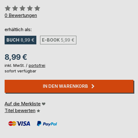
Bewertung::
0%
0
Bewertungen
erhältlich als:
BUCH
8,99 €
E-BOOK
5,99 €
8,99 €
inkl. MwSt. /
portofrei
sofort verfügbar
IN DEN WARENKORB
Auf die Merkliste
Titel bewerten