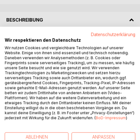
BESCHREIBUNG
Datenschutzerklärung
Los Angeles, 1957.
Wir respektieren den Datenschutz
Wir nutzen Cookies und vergleichbare Technologien auf unserer
Chinatown wird zum Schauplatz eines stillen Krieges.
Website. Einige von ihnen sind essenziell und technisch notwendig.
Daneben verwenden wir Analysemethoden (z. B. Cookies oder
Fingerprints sowie serverseitiges Tracking), um zu messen, wie häufig
Als der alte Wong sich weigert, weiter Schutzgeld zu
unsere Seite besucht und wie sie genutzt wird. Wir verwenden
zahlen, gerät seine Familie ins Visier der Triade. Ein
Trackingtechnologien zu Marketingzwecken und setzen hierzu
eingeschlagenes Schaufenster ist nur der Anfang.
serverseitiges Tracking sowie auch Drittanbieter ein, wodurch ggf.
geräteübergreifend Cookies, Fingerprints, Tracking-Pixel, IP-Adressen
sowie gehashte E-Mail-Adressen genutzt werden. Auf unserer Seite
Schon bald geht es nicht mehr nur um Geld - sondern um
betten wir zudem Drittinhalte von anderen Anbietern ein (Video-
seine Tochter Lin.
Plattformen). Wir haben auf die weitere Datenverarbeitung und ein
etwaiges Tracking durch den Drittanbieter keinen Einfluss. Mit deiner
Einstellung willigst du in die oben beschriebenen Vorgänge ein. Du
Der Privatermittler Zac Harlan und sein Team stehen
kannst deine Einwilligung (z. B. im Footer unter „Privacy-Einstellungen“)
plötzlich zwischen zwei Fronten: Der Triade, die mit Angst
jederzeit mit Wirkung für die Zukunft widerrufen. (
BoD-Impressum
)
regiert, und der Mafia, die ihre eigene Ordnung
durchsetzen will. Während die Schlingen sich zuziehen und
jede Entscheidung neue Feinde schafft, wird klar: Wer in
ABLEHNEN
ANPASSEN