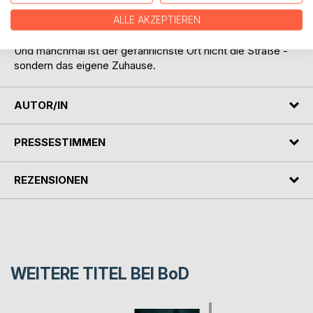
Chinatown überleben will, darf keinem der beiden Schatten
ALLE AKZEPTIEREN
trauen.
Und manchmal ist der gefährlichste Ort nicht die Straße -
sondern das eigene Zuhause.
AUTOR/IN
PRESSESTIMMEN
REZENSIONEN
WEITERE TITEL BEI
BoD