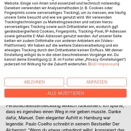
Titel bewerten
Website. Einige von ihnen sind essenziell und technisch notwendig.
Daneben verwenden wir Analysemethoden (z. B. Cookies oder
Fingerprints sowie serverseitiges Tracking), um zu messen, wie häufig
unsere Seite besucht und wie sie genutzt wird. Wir verwenden
Trackingtechnologien zu Marketingzwecken und setzen hierzu
serverseitiges Tracking sowie auch Drittanbieter ein, wodurch ggf.
geräteübergreifend Cookies, Fingerprints, Tracking-Pixel, IP-Adressen
sowie gehashte E-Mail-Adressen genutzt werden. Auf unserer Seite
betten wir zudem Drittinhalte von anderen Anbietern ein (Video-
BESCHREIBUNG
Plattformen). Wir haben auf die weitere Datenverarbeitung und ein
etwaiges Tracking durch den Drittanbieter keinen Einfluss. Mit deiner
Einstellung willigst du in die oben beschriebenen Vorgänge ein. Du
kannst deine Einwilligung (z. B. im Footer unter „Privacy-Einstellungen“)
Wie ich noch über meine Vergangenheit reflektiere, da
jederzeit mit Wirkung für die Zukunft widerrufen. (
BoD-Impressum
)
erkenne ich es. Ich habe die ganzen Jahre wie ein Irrer
nach Lösungen gesucht, gesund zu werden. Denn ich habe
daran geglaubt. Obwohl zeitweise keiner einen Pfifferling
ABLEHNEN
ANPASSEN
auf meinen Lebenserfolg gesetzt hätte. Vor Jahren
besuchte ich ein Seminar. Die Aura des Trainers werde ich
ALLE AKZEPTIEREN
nie vergessen. Seit dem Erlebnis wusste ich, dass
Persönlichkeitsentwicklung wirklich funktioniert. Ich spürte,
dass es irgendwo einen Weg in mir geben musste. Danke
dafür, Manuel. Dein eleganter Aufritt in Hamburg war
legendär. Paulo Coelho schreibt in seinem Bestseller Der
Alchemist: 'Wenn du etwas unbedingt willst, konspiriert das