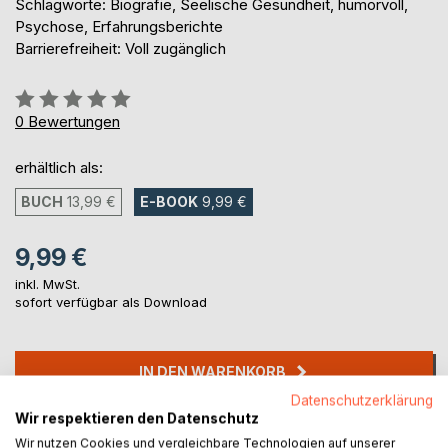
Schlagworte: Biografie, Seelische Gesundheit, humorvoll,
Psychose, Erfahrungsberichte
Barrierefreiheit: Voll zugänglich
Bewertung::
0%
0
Bewertungen
erhältlich als:
BUCH
13,99 €
E-BOOK
9,99 €
9,99 €
inkl. MwSt.
sofort verfügbar als Download
IN DEN WARENKORB
Datenschutzerklärung
Wir respektieren den Datenschutz
Auf die Merkliste
Wir nutzen Cookies und vergleichbare Technologien auf unserer