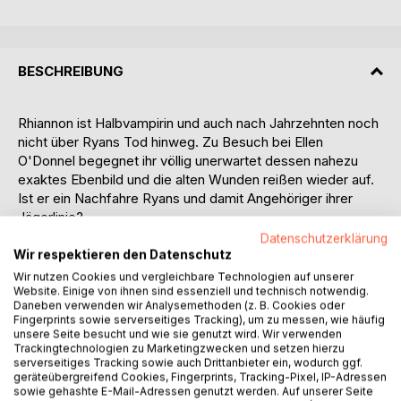
BESCHREIBUNG
Rhiannon ist Halbvampirin und auch nach Jahrzehnten noch
nicht über Ryans Tod hinweg. Zu Besuch bei Ellen
O'Donnel begegnet ihr völlig unerwartet dessen nahezu
exaktes Ebenbild und die alten Wunden reißen wieder auf.
Ist er ein Nachfahre Ryans und damit Angehöriger ihrer
Jägerlinie?
Datenschutzerklärung
Phoebe und Dorian tragen den Gedanken des
Wir respektieren den Datenschutz
Friedensbundes nach Irland und gleichzeitig erstmals an
Wir nutzen Cookies und vergleichbare Technologien auf unserer
einen reinrassigen Vampir heran: Connor Braeden
Website. Einige von ihnen sind essenziell und technisch notwendig.
Daneben verwenden wir Analysemethoden (z. B. Cookies oder
O'Donnel. Unvermeidlich, dass die Vampirgemeinschaft
Fingerprints sowie serverseitiges Tracking), um zu messen, wie häufig
und deren Ältesten früher oder später von ihrer
unsere Seite besucht und wie sie genutzt wird. Wir verwenden
Gefährtenschaft und ihren Absichten erfahren!
Trackingtechnologien zu Marketingzwecken und setzen hierzu
serverseitiges Tracking sowie auch Drittanbieter ein, wodurch ggf.
Werden sie beides tolerieren?
geräteübergreifend Cookies, Fingerprints, Tracking-Pixel, IP-Adressen
Rhiannons Vater Neill zählt zu den Ältesten ...
sowie gehashte E-Mail-Adressen genutzt werden. Auf unserer Seite