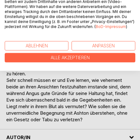
betten wir zudem Drittinhalte von anderen Anbietern ein (Video-
Plattformen). Wir haben auf die weitere Datenverarbeitung und ein
***
etwaiges Tracking durch den Drittanbieter keinen Einfluss. Mit deiner
Einstellung willigst du in die oben beschriebenen Vorgänge ein. Du
Eve Garvin, Phoebes Cousine, flieht vor der Erinnerung an
kannst deine Einwilligung (z. B. im Footer unter „Privacy-Einstellungen“)
jederzeit mit Wirkung für die Zukunft widerrufen. (
BoD-Impressum
)
ein Ereignis, vor dessen Urheber es jedoch kein
Entkommen gibt. Bei Phoebe und Dorian angekommen
muss sie erkennen, dass sie unfreiwillig Teil deren Welt
ABLEHNEN
ANPASSEN
wurde. Sie findet zwar Hilfe und Beistand, wird jedoch
auch mit der Ablehnung eines Vampirs konfrontiert: Angus,
ALLE AKZEPTIEREN
Ashton McPhersons Sohn, ist gekommen, um aus erster
Hand mehr über die Gerüchte bezüglich Dorian und Phoebe
zu hören.
Sehr schnell müssen er und Eve lernen, wie vehement
beide an ihren Ansichten festzuhalten imstande sind, denn
während Angus gute Gründe für seine Haltung hat, findet
Eve sich überraschend bald in die Gegebenheiten ein.
Liegt mehr in ihrem Blut als vermutet? Wie sollen sie die
unvermeidliche Begegnung mit Ashton überstehen, ohne
ein Gesetz oder Tabu zu verletzen?
AUTOR/IN