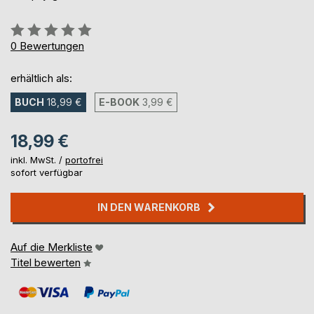
Bewertung::
0%
0
Bewertungen
erhältlich als:
BUCH
18,99 €
E-BOOK
3,99 €
18,99 €
inkl. MwSt. /
portofrei
sofort verfügbar
IN DEN WARENKORB
Auf die Merkliste
Titel bewerten