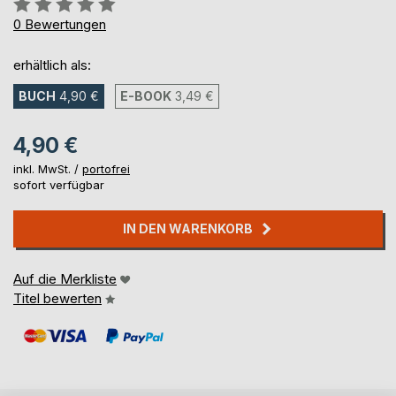
Bewertung::
0%
0
Bewertungen
erhältlich als:
BUCH
4,90 €
E-BOOK
3,49 €
4,90 €
inkl. MwSt. /
portofrei
sofort verfügbar
IN DEN WARENKORB
Auf die Merkliste
Titel bewerten