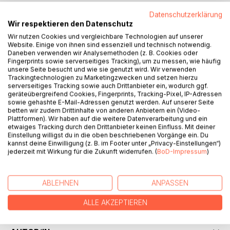
Datenschutzerklärung
BESCHREIBUNG
Wir respektieren den Datenschutz
Wir nutzen Cookies und vergleichbare Technologien auf unserer
Website. Einige von ihnen sind essenziell und technisch notwendig.
Der Schamanismus ist die älteste Religionsform. Er ist eng
Daneben verwenden wir Analysemethoden (z. B. Cookies oder
Fingerprints sowie serverseitiges Tracking), um zu messen, wie häufig
verbunden mit der Muttergöttin, den Schwitzhütten, der
unsere Seite besucht und wie sie genutzt wird. Wir verwenden
Astralreise, der Erweckung der Kundalini sowie dem
Trackingtechnologien zu Marketingzwecken und setzen hierzu
Feuerlauf und generell mit der Magie. Daher ist die
serverseitiges Tracking sowie auch Drittanbieter ein, wodurch ggf.
Kennntnis der Grundzüge des Schamanismus für alle, die
geräteübergreifend Cookies, Fingerprints, Tracking-Pixel, IP-Adressen
sowie gehashte E-Mail-Adressen genutzt werden. Auf unserer Seite
sich für Magie, Mythologie und Religion interessieren,
betten wir zudem Drittinhalte von anderen Anbietern ein (Video-
ausgesprochen förderlich.
Plattformen). Wir haben auf die weitere Datenverarbeitung und ein
In diesem Buch wird auch die Geschichte
etwaiges Tracking durch den Drittanbieter keinen Einfluss. Mit deiner
Einstellung willigst du in die oben beschriebenen Vorgänge ein. Du
des Schamanismus und seine Verwandlungen von der
kannst deine Einwilligung (z. B. im Footer unter „Privacy-Einstellungen“)
Altsteinzeit über die Jungsteinzeit, die Epoche des
jederzeit mit Wirkung für die Zukunft widerrufen. (
BoD-Impressum
)
Königstums und den Materialismus bis hin zu dem heutigen
Globalisierungs-Weltbild betrachtet.
Aus dieser Betrachtung ergibt sich dann letztlich auch, was
ABLEHNEN
ANPASSEN
ein Schamane oder eine Schamanin in der heutigen Zeit
sein könnten.
ALLE AKZEPTIEREN