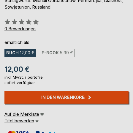
Schlagworte: Michail Gorbatschow, Perestrojka, Glasnost,
Sowjetunion, Russland
Bewertung::
0%
0
Bewertungen
erhältlich als:
BUCH
12,00 €
E-BOOK
5,99 €
12,00 €
inkl. MwSt. /
portofrei
sofort verfügbar
IN DEN WARENKORB
Auf die Merkliste
Titel bewerten