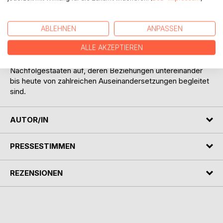
Nationale Unruhen in einzelnen Sowjetrepubliken führten zu
blutigen Konflikten. Ein Putsch gegen Gorbatschow brach
zwar schnell in sich zusammen. Aber damit war auch seine
ABLEHNEN
ANPASSEN
Politik gescheitert, eine reformierte Sowjetunion in eine
ALLE AKZEPTIEREN
neue, pluralistische Demokratie zu überführen. Das
Riesenreich zerbrach und löste sich in fünfzehn
Nachfolgestaaten auf, deren Beziehungen untereinander
bis heute von zahlreichen Auseinandersetzungen begleitet
sind.
AUTOR/IN
PRESSESTIMMEN
REZENSIONEN