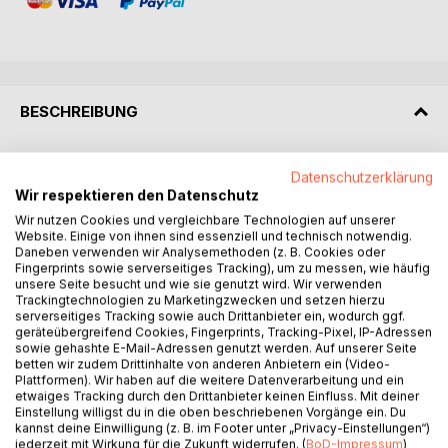
BESCHREIBUNG
Michail Gorbatschow hat unter den Begriffen von Glasnost
Datenschutzerklärung
und Perestrojka versucht, die Sowjetunion zu reformieren.
Wir respektieren den Datenschutz
Meinungsvielfalt in den Medien, die Aufarbeitung der
Wir nutzen Cookies und vergleichbare Technologien auf unserer
Geschichte der kommunistischen Willkürherrschaft, die
Website. Einige von ihnen sind essenziell und technisch notwendig.
Rehabilitierung verfemter Schriftsteller, die Freilassung
Daneben verwenden wir Analysemethoden (z. B. Cookies oder
Fingerprints sowie serverseitiges Tracking), um zu messen, wie häufig
politischer Gefangener und eine radikale Abrüstungspolitik
unsere Seite besucht und wie sie genutzt wird. Wir verwenden
machten weltweit Schlagzeilen. Der Begriff Glasnost ging
Trackingtechnologien zu Marketingzwecken und setzen hierzu
dafür in zahlreiche andere Sprachen ein.
serverseitiges Tracking sowie auch Drittanbieter ein, wodurch ggf.
geräteübergreifend Cookies, Fingerprints, Tracking-Pixel, IP-Adressen
Doch der wirtschaftliche Umbau, die Perestrojka,
sowie gehashte E-Mail-Adressen genutzt werden. Auf unserer Seite
scheiterte am Widerstand aus der kommunistischen Partei.
betten wir zudem Drittinhalte von anderen Anbietern ein (Video-
Viele Funktionäre wollten sich nicht einem
Plattformen). Wir haben auf die weitere Datenverarbeitung und ein
etwaiges Tracking durch den Drittanbieter keinen Einfluss. Mit deiner
gleichberechtigten Wettbewerb mit anderen politischen
Einstellung willigst du in die oben beschriebenen Vorgänge ein. Du
Kräften stellen. Staatsbetriebe scheuten die
kannst deine Einwilligung (z. B. im Footer unter „Privacy-Einstellungen“)
Herausforderung durch eine freie Marktwirtschaft.
jederzeit mit Wirkung für die Zukunft widerrufen. (
BoD-Impressum
)