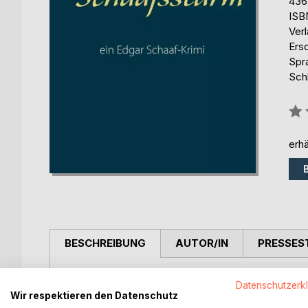
436
ISB
Ver
Ers
Spr
Sch
Bew
0%
erhä
BESCHREIBUNG
AUTOR/IN
PRESSES
In der Schwarzwaldgemeinde Hohenterzen werden 
Datenschutzerk
jungen Kriminalkommissars Melzer verlaufen bald 
Wir respektieren den Datenschutz
auf Bitten der Tochter eines der Mordopfer um die 