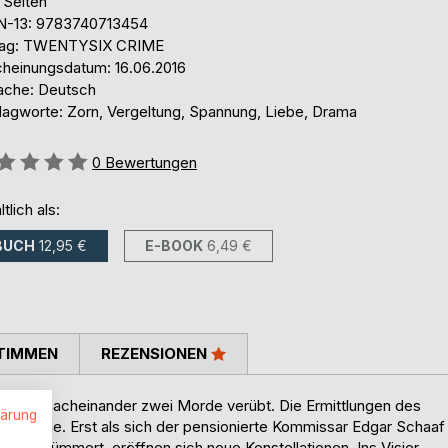
 Seiten
N-13: 9783740713454
lag: TWENTYSIX CRIME
cheinungsdatum: 16.06.2016
ache: Deutsch
lagworte: Zorn, Vergeltung, Spannung, Liebe, Drama
ertung::
0
Bewertungen
ltlich als:
BUCH
12,95 €
E-BOOK
6,49 €
TIMMEN
REZENSIONEN
kurz nacheinander zwei Morde verübt. Die Ermittlungen des
lärung
im Sande. Erst als sich der pensionierte Kommissar Edgar Schaaf
Fälle kümmert, eröffnen sich neue Konstellationen. Ins Visier