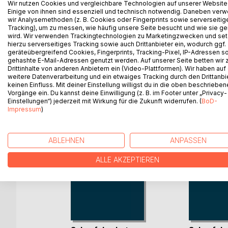
Wir nutzen Cookies und vergleichbare Technologien auf unserer Website
Edgar Schaafs und der Polizei gerät ein gewisser "
Einige von ihnen sind essenziell und technisch notwendig. Daneben ver
wir Analysemethoden (z. B. Cookies oder Fingerprints sowie serverseitig
der kroatischen Küste führt. Dort bekommen Mela
Tracking), um zu messen, wie häufig unsere Seite besucht und wie sie ge
Sturmwindes "Bora" bei einer dramatischen Aktion
wird. Wir verwenden Trackingtechnologien zu Marketingzwecken und se
hierzu serverseitiges Tracking sowie auch Drittanbieter ein, wodurch ggf.
geräteübergreifend Cookies, Fingerprints, Tracking-Pixel, IP-Adressen s
gehashte E-Mail-Adressen genutzt werden. Auf unserer Seite betten wir
Drittinhalte von anderen Anbietern ein (Video-Plattformen). Wir haben auf
WEITERE TITEL BEI
Bo
weitere Datenverarbeitung und ein etwaiges Tracking durch den Drittanbi
keinen Einfluss. Mit deiner Einstellung willigst du in die oben beschriebe
Vorgänge ein. Du kannst deine Einwilligung (z. B. im Footer unter „Privacy-
Einstellungen“) jederzeit mit Wirkung für die Zukunft widerrufen. (
BoD-
Impressum
)
ABLEHNEN
ANPASSEN
ALLE AKZEPTIEREN