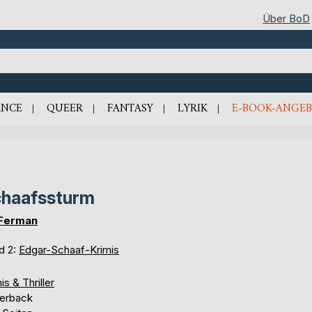
Über BoD
NCE
QUEER
FANTASY
LYRIK
E-BOOK-ANGEB
haafssturm
 Ferman
d 2:
Edgar-Schaaf-Krimis
is & Thriller
erback