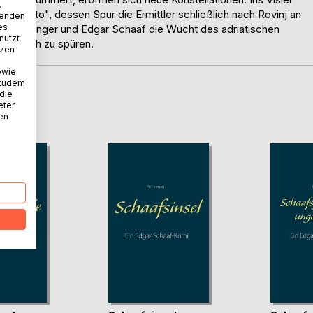
.
Tschatto", dessen Spur die Ermittler schließlich nach Rovinj an
wenden
es
nie Köninger und Edgar Schaaf die Wucht des adriatischen
nutzt
 hautnah zu spüren.
tzen
owie
 zudem
 die
D
eter
nen