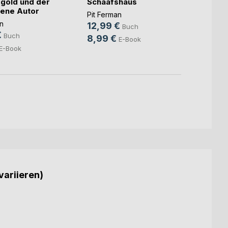
gold und der
Schaafshaus
Schaa
ene Autor
Pit Ferman
Pit Fe
n
12,99 €
14,9
Buch
€
Buch
8,99 €
8,49
E-Book
E-Book
variieren)