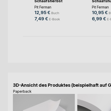
Schaafsherbst
Schaafsh
ge
Pit Ferman
Pit Ferman
12,95 €
10,95 €
Buch
B
h
7,49 €
6,99 €
E-Book
E-
ook
3D-Ansicht des Produktes (beispielhaft auf 
Paperback